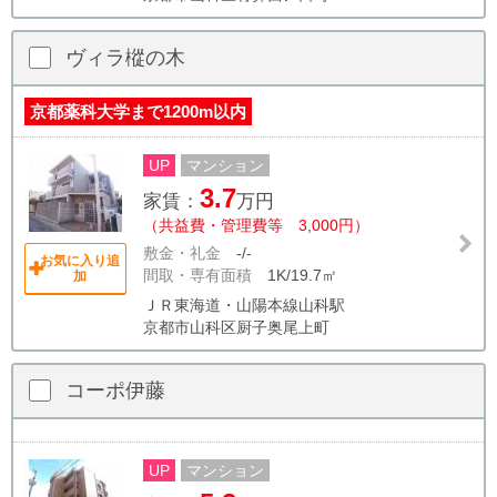
ヴィラ樅の木
京都薬科大学まで1200m以内
UP
マンション
3.7
家賃：
万円
（共益費・管理費等 3,000円）
敷金・礼金
-/-
お気に入り追
間取・専有面積
1K/19.7㎡
加
ＪＲ東海道・山陽本線山科駅
京都市山科区厨子奥尾上町
コーポ伊藤
UP
マンション