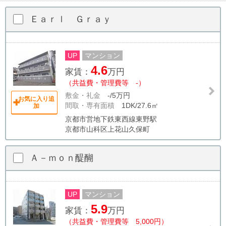
Ｅａｒｌ Ｇｒａｙ
UP
マンション
4.6
家賃：
万円
（共益費・管理費等 -）
敷金・礼金
-/5万円
お気に入り追
間取・専有面積
1DK/27.6㎡
加
京都市営地下鉄東西線東野駅
京都市山科区上花山久保町
Ａ－ｍｏｎ醍醐
UP
マンション
5.9
家賃：
万円
（共益費・管理費等 5,000円）