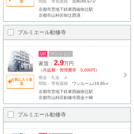
間取・専有面積
3DK/49.67㎡
加
京都市営地下鉄東西線椥辻駅
京都市山科区椥辻西潰
プルミエール勧修寺
UP
マンション
2.9
家賃：
万円
（共益費・管理費等 5,000円）
敷金・礼金
-/-
お気に入り追
間取・専有面積
ワンルーム/19.85㎡
加
京都市営地下鉄東西線椥辻駅
京都市山科区勧修寺西金ケ崎
プルミエール勧修寺