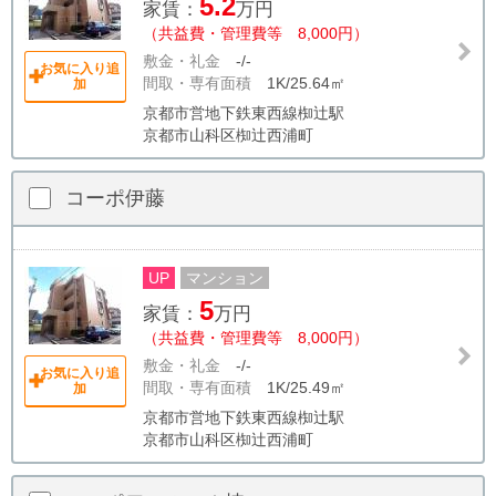
5.2
家賃：
万円
（共益費・管理費等 8,000円）
敷金・礼金
-/-
お気に入り追
間取・専有面積
1K/25.64㎡
加
京都市営地下鉄東西線椥辻駅
京都市山科区椥辻西浦町
コーポ伊藤
UP
マンション
5
家賃：
万円
（共益費・管理費等 8,000円）
敷金・礼金
-/-
お気に入り追
間取・専有面積
1K/25.49㎡
加
京都市営地下鉄東西線椥辻駅
京都市山科区椥辻西浦町