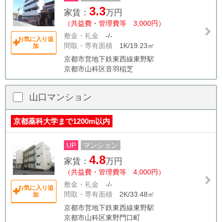
3.3
家賃：
万円
（共益費・管理費等 3,000円）
敷金・礼金
-/-
お気に入り追
間取・専有面積
1K/19.23㎡
加
京都市営地下鉄東西線東野駅
京都市山科区音羽稲芝
山口マンション
京都薬科大学まで1200m以内
UP
マンション
4.8
家賃：
万円
（共益費・管理費等 4,000円）
敷金・礼金
-/-
お気に入り追
間取・専有面積
2K/33.48㎡
加
京都市営地下鉄東西線東野駅
京都市山科区東野門口町