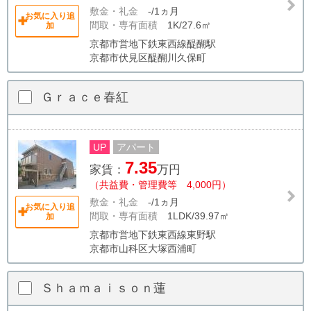
敷金・礼金
-/1ヵ月
お気に入り追
間取・専有面積
1K/27.6㎡
加
京都市営地下鉄東西線醍醐駅
京都市伏見区醍醐川久保町
Ｇｒａｃｅ春紅
UP
アパート
7.35
家賃：
万円
（共益費・管理費等 4,000円）
敷金・礼金
-/1ヵ月
お気に入り追
間取・専有面積
1LDK/39.97㎡
加
京都市営地下鉄東西線東野駅
京都市山科区大塚西浦町
Ｓｈａｍａｉｓｏｎ蓮