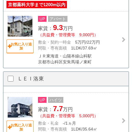
京都薬科大学まで1200m以内
UP
アパート
9.3
家賃：
万円
（共益費・管理費等 9,000円）
敷金・契約一時金
5万円/22万円
お気に入り追
間取・専有面積
1LDK/37.69㎡
加
ＪＲ東海道・山陽本線山科駅
京都市山科区安朱馬場ノ東町
ＬＥＩ洛東
UP
ハイツ
7.7
家賃：
万円
（共益費・管理費等 5,000円）
敷金・礼金
-/1ヵ月
お気に入り追
間取・専有面積
1LDK/35.64㎡
加