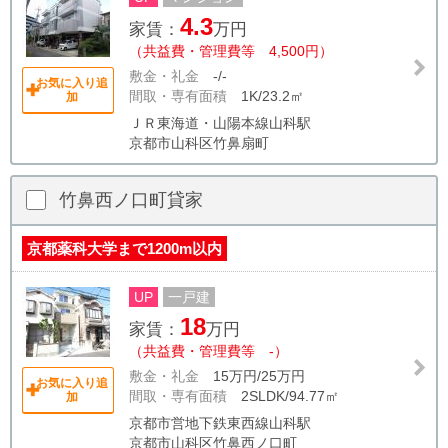
4.3
家賃：
万円
（共益費・管理費等 4,500円）
敷金・礼金
-/-
お気に入り追
間取・専有面積
1K/23.2㎡
加
ＪＲ東海道・山陽本線山科駅
京都市山科区竹鼻扇町
竹鼻西ノ口町貸家
京都薬科大学まで1200m以内
UP
一戸建
18
家賃：
万円
（共益費・管理費等 -）
敷金・礼金
15万円/25万円
お気に入り追
間取・専有面積
2SLDK/94.77㎡
加
京都市営地下鉄東西線山科駅
京都市山科区竹鼻西ノ口町