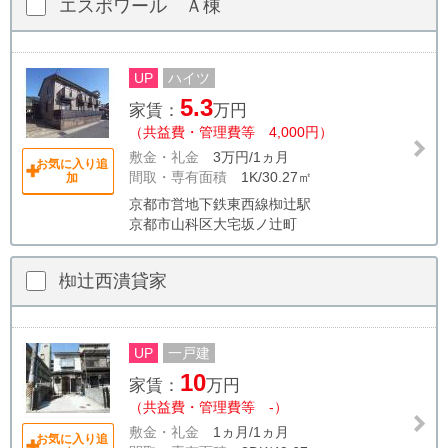
エスポワール Ａ棟
UP
ハイツ
5.3
家賃：
万円
（共益費・管理費等 4,000円）
敷金・礼金
3万円/1ヵ月
お気に入り追
間取・専有面積
1K/30.27㎡
加
京都市営地下鉄東西線椥辻駅
京都市山科区大宅坂ノ辻町
椥辻西潰貸家
UP
一戸建
10
家賃：
万円
（共益費・管理費等 -）
敷金・礼金
1ヵ月/1ヵ月
お気に入り追