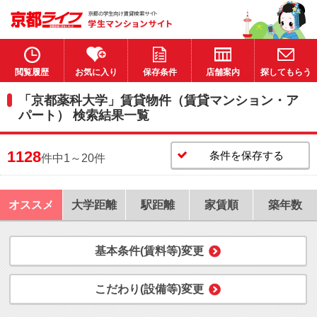
閲覧履歴
お気に入り
保存条件
店舗案内
探してもらう
「京都薬科大学」賃貸物件（賃貸マンション・ア
パート） 検索結果一覧
1128
条件を保存する
件中1～20件
オススメ
大学距離
駅距離
家賃順
築年数
基本条件(賃料等)変更
こだわり(設備等)変更