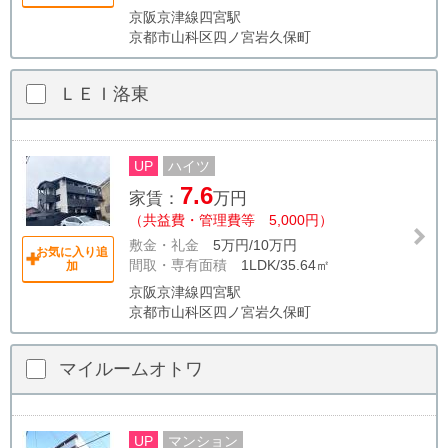
京阪京津線四宮駅
京都市山科区四ノ宮岩久保町
ＬＥＩ洛東
UP
ハイツ
7.6
家賃：
万円
（共益費・管理費等 5,000円）
敷金・礼金
5万円/10万円
お気に入り追
間取・専有面積
1LDK/35.64㎡
加
京阪京津線四宮駅
京都市山科区四ノ宮岩久保町
マイルームオトワ
UP
マンション