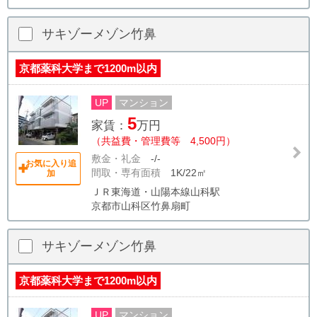
サキゾーメゾン竹鼻
京都薬科大学まで1200m以内
UP
マンション
5
家賃：
万円
（共益費・管理費等 4,500円）
敷金・礼金
-/-
お気に入り追
間取・専有面積
1K/22㎡
加
ＪＲ東海道・山陽本線山科駅
京都市山科区竹鼻扇町
サキゾーメゾン竹鼻
京都薬科大学まで1200m以内
UP
マンション