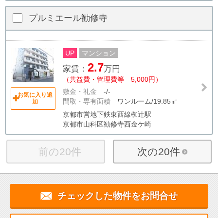
プルミエール勧修寺
UP
マンション
2.7
家賃：
万円
（共益費・管理費等 5,000円）
敷金・礼金
-/-
お気に入り追
間取・専有面積
ワンルーム/19.85㎡
加
京都市営地下鉄東西線椥辻駅
京都市山科区勧修寺西金ケ崎
前の20件
次の20件
チェックした物件をお問合せ