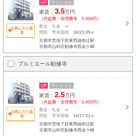
UP
マンション
3.5
家賃：
万円
（共益費・管理費等 5,000円）
敷金・礼金
-/-
お気に入り追
間取・専有面積
1K/23.09㎡
加
京都市営地下鉄東西線椥辻駅
京都市山科区勧修寺西金ケ崎
プルミエール勧修寺
UP
マンション
2.5
家賃：
万円
（共益費・管理費等 5,000円）
敷金・礼金
-/-
お気に入り追
間取・専有面積
1K/17.01㎡
加
京都市営地下鉄東西線椥辻駅
京都市山科区勧修寺西金ケ崎