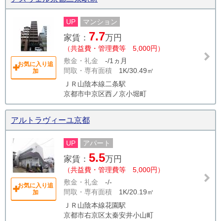
UP
マンション
7.7
家賃：
万円
（共益費・管理費等 5,000円）
敷金・礼金
-/1ヵ月
お気に入り追
間取・専有面積
1K/30.49㎡
加
ＪＲ山陰本線二条駅
京都市中京区西ノ京小堀町
アルトラヴィーユ京都
UP
アパート
5.5
家賃：
万円
（共益費・管理費等 5,000円）
敷金・礼金
-/-
お気に入り追
間取・専有面積
1K/20.19㎡
加
ＪＲ山陰本線花園駅
京都市右京区太秦安井小山町