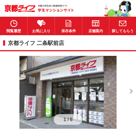
閲覧履歴
お気に入り
保存条件
店舗案内
探してもらう
京都ライフ 二条駅前店
1
/
6