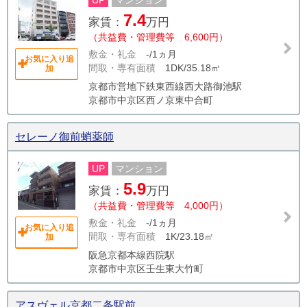
UP
マンション
7.4
家賃：
万円
（共益費・管理費等 6,600円）
敷金・礼金
-/1ヵ月
お気に入り追
間取・専有面積
1DK/35.18㎡
加
京都市営地下鉄東西線西大路御池駅
京都市中京区西ノ京東中合町
セレーノ御前蛸薬師
UP
マンション
5.9
家賃：
万円
（共益費・管理費等 4,000円）
敷金・礼金
-/1ヵ月
お気に入り追
間取・専有面積
1K/23.18㎡
加
阪急京都本線西院駅
京都市中京区壬生東大竹町
アスヴェル京都二条駅前