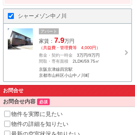
シャーメゾン中ノ川
アパート
7.9
家賃：
万円
（共益費・管理費等 4,000円）
敷金・契約一時金
3万円/9万円
間取・専有面積
2LDK/59.75㎡
京阪京津線四宮駅
京都市山科区小山中ノ川町
お問合せ
お問合せ内容
必須
物件を実際に見たい
物件の詳細を知りたい
最新の空室状況を知りたい