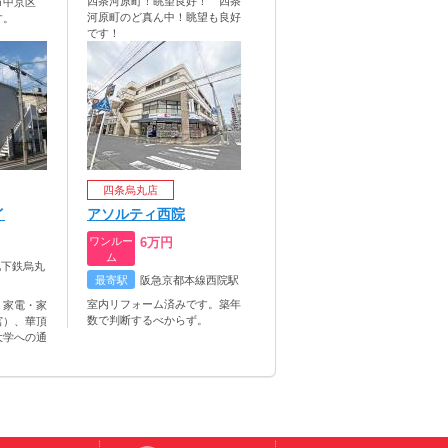
四条河原町！眺望良好！ 四条
市中京区
河原町のど真ん中！眺望も良好
す。
です！
四条烏丸店
イ
アソルティ西院
ワンルー
6
万円
ム
地下鉄烏丸
最寄駅
阪急京都本線西院駅
室内リフォーム済みです。築年
！家電・家
数で判断するべからず。
宮）、華頂
大学への通