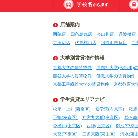
店舗案内
西院店
四条烏丸店
今出川店
丹波橋店
京田辺店
伏見桃山店
河原町四条店
二
大学別賃貸物件情報
京都大学の賃貸物件
同志社大学(今出川)
龍谷大学の賃貸物件
佛教大学の賃貸物件
京都工芸繊維大学の賃貸物件
京都教育大
学生賃貸エリアナビ
松尾・上桂(西京区)
修学院(左京区)
鞍馬
下鴨(左京区)
神宮丸太町(左京区)
松ヶ崎
今出川(上京区)
西陣(上京区)
御池(中京区
大宮(下京区)
三条京阪(東山区)
清水(東山