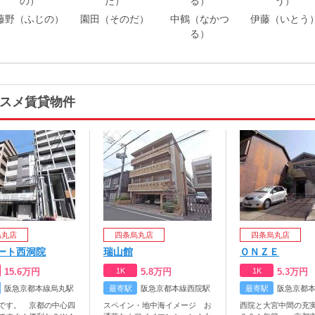
藤野（ふじの）
園田（そのだ）
中鶴（なかつ
伊藤（いとう
る）
スメ賃貸物件
烏丸店
四条烏丸店
四条烏丸店
ート西洞院
瑞山館
ＯＮＺＥ
15.6
万円
1K
5.8
万円
1K
5.3
万円
阪急京都本線烏丸駅
最寄駅
阪急京都本線西院駅
最寄駅
阪急京都
です。 京都の中心四
スペイン・地中海イメージ お
西院と大宮中間の充