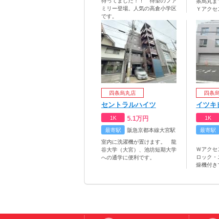
待ってました！！ 待望のファ
条烏丸ま
ミリー登場。人気の高倉小学区
Ｙアクセ
です。
四条烏丸店
四条
セントラルハイツ
イツキ
1K
5.1
万円
1K
最寄駅
阪急京都本線大宮駅
最寄駅
室内に洗濯機が置けます。 龍
Ｗアクセ
谷大学（大宮）、池坊短期大学
ロック・
への通学に便利です。
燥機付き