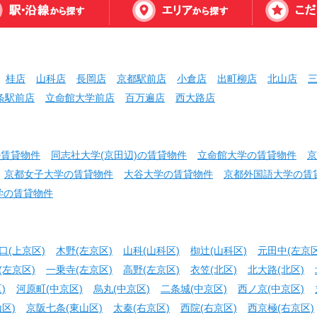
桂店
山科店
長岡店
京都駅前店
小倉店
出町柳店
北山店
条駅前店
立命館大学前店
百万遍店
西大路店
の賃貸物件
同志社大学(京田辺)の賃貸物件
立命館大学の賃貸物件
京
京都女子大学の賃貸物件
大谷大学の賃貸物件
京都外国語大学の賃
学の賃貸物件
口(上京区)
木野(左京区)
山科(山科区)
椥辻(山科区)
元田中(左京区
(左京区)
一乗寺(左京区)
高野(左京区)
衣笠(北区)
北大路(北区)
)
河原町(中京区)
烏丸(中京区)
二条城(中京区)
西ノ京(中京区)
区)
京阪七条(東山区)
太秦(右京区)
西院(右京区)
西京極(右京区)