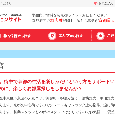
ください！
お気に入り
学生向け賃貸なら京都ライフへお任せください！
21店舗
京都最大
京都府下で
展開中。物件掲載数が
店
。街中で京都の生活を楽しみたいという方をサポートい
めに、楽しくお部屋探しをしませんか？
区中京区下京区の人気エリア河原町・御池が近く、池坊短大、華頂短大
ります。京都の中心街ですのでグレードもワンランク上の物件、逆に街
ります。営業スタッフも20代のスタッフばかりですのでお気軽にご要