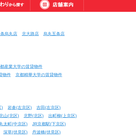
三条烏丸店
北大路店
烏丸五条店
都産業大学の賃貸物件
貸物件
京都精華大学の賃貸物件
)
岩倉(左京区)
吉田(左京区)
北山(北区)
北野(北区)
出町柳(上京区)
丸太町(中京区)
JR京都駅(下京区)
深草(伏見区)
丹波橋(伏見区)