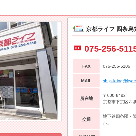
京都ライフ 四条烏
075-256-511
FAX
075-256-5105
MAIL
shijo-k-inq@kyoto
〒600-8492
所在地
京都市下京区四条
地下鉄四条駅・阪
交通
ル。