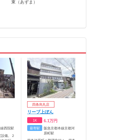
東（あずま）
）
四条烏丸店
リーブ上ぼん
1K
6.1
万円
本線西院駅
最寄駅
阪急京都本線京都河
原町駅
実設備。２