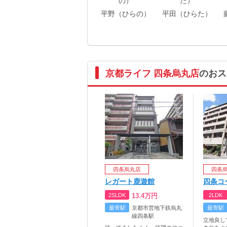
平野（ひらの）
平田（ひらた）
京都ライフ 四条烏丸店
のおス
四条烏丸店
四条
レガート鹿遊館
四条コ
2SLDK
13.4
万円
2LDK
最寄駅
京都市営地下鉄烏丸
最寄駅
線四条駅
立地良し