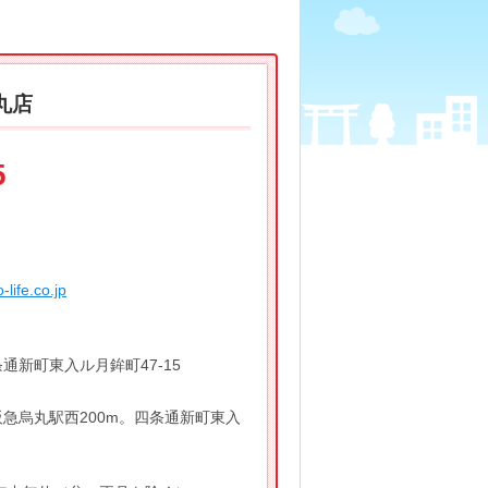
丸店
5
-life.co.jp
通新町東入ル月鉾町47-15
急烏丸駅西200m。四条通新町東入