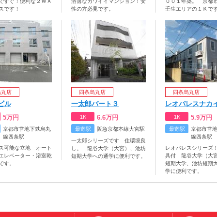
ですぐ！便利な２ＷＡ
洒落なカワイイマンション！女
００１年築。 京都
スです！
性の方必見です。
壬生エリアの１Ｋで
烏丸店
四条烏丸店
四条烏丸店
ビル
一太郎パート３
レオパレスナカ
5
万円
1K
6.6
万円
1K
5.9
万円
京都市営地下鉄烏丸
最寄駅
阪急京都本線大宮駅
最寄駅
京都市営
線四条駅
線四条駅
一太郎シリーズです 住環境良
ス可能な立地 オート
レオパレスシリーズ
し。 龍谷大学（大宮）、池坊
エレベーター・浴室乾
具付 龍谷大学（大
短期大学への通学に便利です。
です。
短期大学、池坊短期
学に便利です。