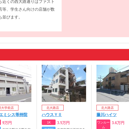
ら近くの西大路通りはファスト
店等、学生さん向けの店舗が数
ち並びます。
館大学前店
北大路店
北大路店
エミシス等持院
ハウスＹⅡ
藤川ハイツ
9
万円
1K
3.5
万円
ワンルー
3.6
万円
ム