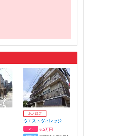
北大路店
ウエストヴィレッジ
2K
6.5
万円