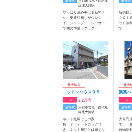
最寄駅
京都市営地下鉄烏丸
最寄駅
線北大路駅
やっぱり決め手は更新料ナ
新婚様
シ 更新料無しがウレシ
２０１
イ。シャンプードレッサー
ット無
で朝の準備ラクラク
で！
北大路店
北大
コットンハウス９５
紫英ハ
1K
2.2
万円
1K
最寄駅
京都市営地下鉄烏丸
最寄駅
線北大路駅
ネット無料でこの家
大宮商
賃！？ オートロック付
す！ 
き、ネット無料とは思えな
買物便