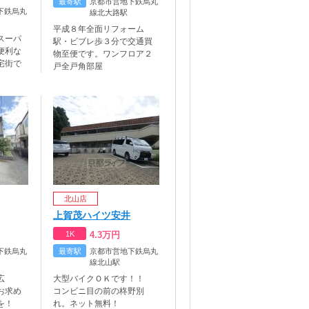
最寄駅
京都市営地下鉄烏丸
下鉄烏丸
線北大路駅
平成８年全面リフォーム
スーパ
駅・ビブレ歩３分で交通買
便利な
物至便です。ワンフロア２
宅街で
戸全戸角部屋
北山店
上賀茂ハイツ安井
1K
4.3
万円
下鉄烏丸
最寄駅
京都市営地下鉄烏丸
線北山駅
広
大型バイクＯＫです！！
お求め
コンビニ目の前の柊野別
を！
れ。ネット無料！