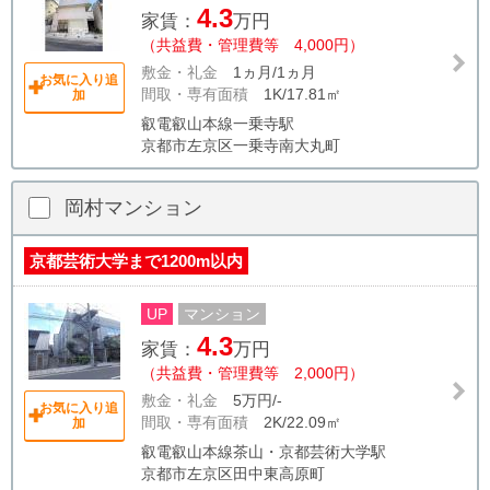
4.3
家賃：
万円
（共益費・管理費等 4,000円）
敷金・礼金
1ヵ月/1ヵ月
お気に入り追
間取・専有面積
1K/17.81㎡
加
叡電叡山本線一乗寺駅
京都市左京区一乗寺南大丸町
岡村マンション
京都芸術大学まで1200m以内
UP
マンション
4.3
家賃：
万円
（共益費・管理費等 2,000円）
敷金・礼金
5万円/-
お気に入り追
間取・専有面積
2K/22.09㎡
加
叡電叡山本線茶山・京都芸術大学駅
京都市左京区田中東高原町