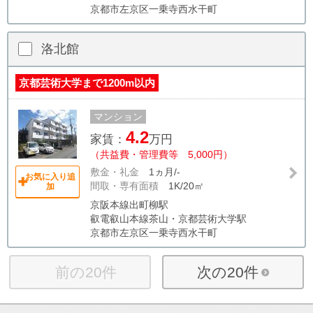
京都市左京区一乗寺西水干町
洛北館
京都芸術大学まで1200m以内
マンション
4.2
家賃：
万円
（共益費・管理費等 5,000円）
敷金・礼金
1ヵ月/-
お気に入り追
間取・専有面積
1K/20㎡
加
京阪本線出町柳駅
叡電叡山本線茶山・京都芸術大学駅
京都市左京区一乗寺西水干町
前の20件
次の20件