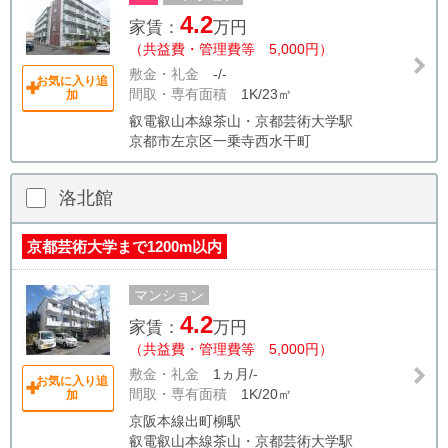
4.2
家賃：
万円
（共益費・管理費等 5,000円）
敷金・礼金
-/-
お気に入り追
間取・専有面積
1K/23㎡
加
叡電叡山本線茶山・京都芸術大学駅
京都市左京区一乗寺西水干町
洛北館
京都芸術大学まで1200m以内
マンション
4.2
家賃：
万円
（共益費・管理費等 5,000円）
敷金・礼金
1ヵ月/-
お気に入り追
間取・専有面積
1K/20㎡
加
京阪本線出町柳駅
叡電叡山本線茶山・京都芸術大学駅