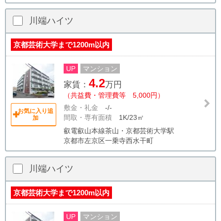
川端ハイツ
京都芸術大学まで1200m以内
UP
マンション
4.2
家賃：
万円
（共益費・管理費等 5,000円）
敷金・礼金
-/-
お気に入り追
間取・専有面積
1K/23㎡
加
叡電叡山本線茶山・京都芸術大学駅
京都市左京区一乗寺西水干町
川端ハイツ
京都芸術大学まで1200m以内
UP
マンション