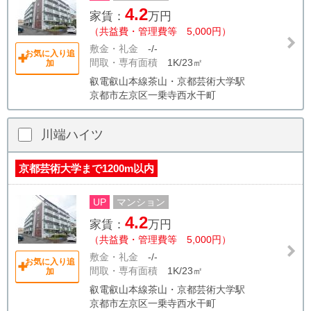
4.2
家賃：
万円
（共益費・管理費等 5,000円）
敷金・礼金
-/-
お気に入り追
間取・専有面積
1K/23㎡
加
叡電叡山本線茶山・京都芸術大学駅
京都市左京区一乗寺西水干町
川端ハイツ
京都芸術大学まで1200m以内
UP
マンション
4.2
家賃：
万円
（共益費・管理費等 5,000円）
敷金・礼金
-/-
お気に入り追
間取・専有面積
1K/23㎡
加
叡電叡山本線茶山・京都芸術大学駅
京都市左京区一乗寺西水干町