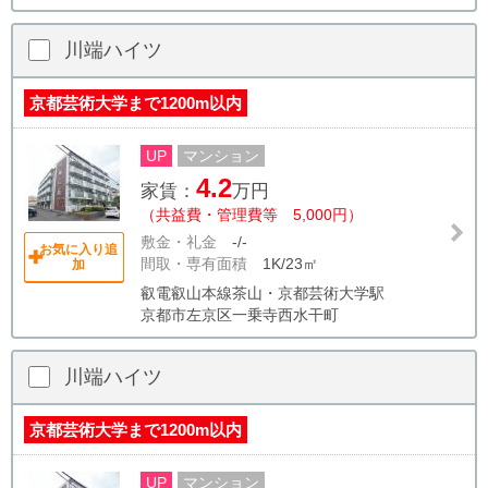
川端ハイツ
京都芸術大学まで1200m以内
UP
マンション
4.2
家賃：
万円
（共益費・管理費等 5,000円）
敷金・礼金
-/-
お気に入り追
間取・専有面積
1K/23㎡
加
叡電叡山本線茶山・京都芸術大学駅
京都市左京区一乗寺西水干町
川端ハイツ
京都芸術大学まで1200m以内
UP
マンション