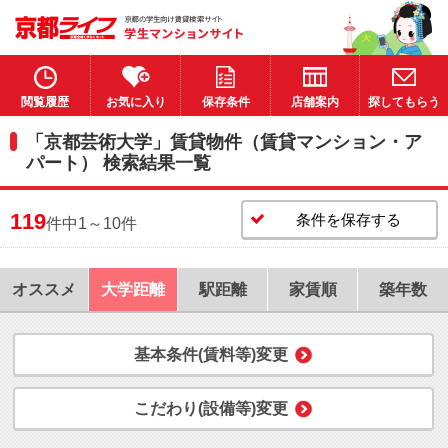
閲覧履歴
お気に入り
保存条件
店舗案内
探してもらう
「京都芸術大学」賃貸物件（賃貸マンション・ア
パート） 検索結果一覧
119
条件を保存する
件中1～10件
オススメ
大学距離
駅距離
家賃順
築年数
基本条件(賃料等)変更
こだわり(設備等)変更