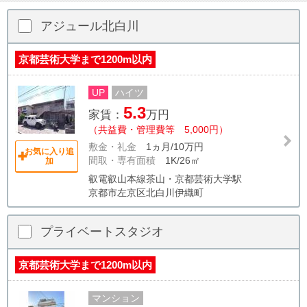
アジュール北白川
京都芸術大学まで1200m以内
UP
ハイツ
5.3
家賃：
万円
（共益費・管理費等 5,000円）
敷金・礼金
1ヵ月/10万円
お気に入り追
間取・専有面積
1K/26㎡
加
叡電叡山本線茶山・京都芸術大学駅
京都市左京区北白川伊織町
プライベートスタジオ
京都芸術大学まで1200m以内
マンション