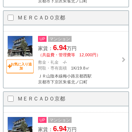
京都市下京区朱雀北ノ口町
ＭＥＲＣＡＤＯ京都
UP
マンション
6.94
家賃：
万円
（共益費・管理費等 12,000円）
敷金・礼金
-/-
お気に入り追
間取・専有面積
1K/19.8㎡
加
ＪＲ山陰本線梅小路京都西駅
京都市下京区朱雀北ノ口町
ＭＥＲＣＡＤＯ京都
UP
マンション
6.94
家賃：
万円