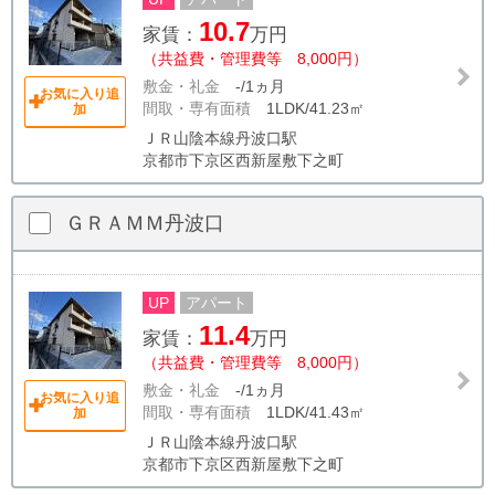
10.7
家賃：
万円
（共益費・管理費等 8,000円）
敷金・礼金
-/1ヵ月
お気に入り追
間取・専有面積
1LDK/41.23㎡
加
ＪＲ山陰本線丹波口駅
京都市下京区西新屋敷下之町
ＧＲＡＭＭ丹波口
UP
アパート
11.4
家賃：
万円
（共益費・管理費等 8,000円）
敷金・礼金
-/1ヵ月
お気に入り追
間取・専有面積
1LDK/41.43㎡
加
ＪＲ山陰本線丹波口駅
京都市下京区西新屋敷下之町