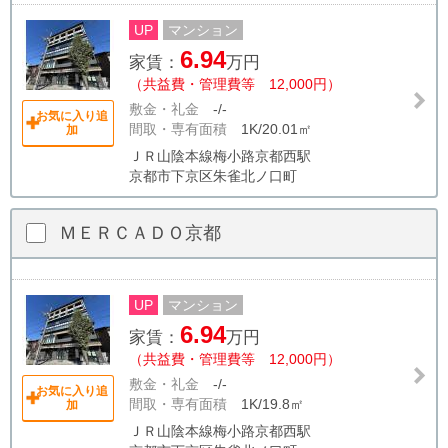
UP
マンション
6.94
家賃：
万円
（共益費・管理費等 12,000円）
敷金・礼金
-/-
お気に入り追
間取・専有面積
1K/20.01㎡
加
ＪＲ山陰本線梅小路京都西駅
京都市下京区朱雀北ノ口町
ＭＥＲＣＡＤＯ京都
UP
マンション
6.94
家賃：
万円
（共益費・管理費等 12,000円）
敷金・礼金
-/-
お気に入り追
間取・専有面積
1K/19.8㎡
加
ＪＲ山陰本線梅小路京都西駅