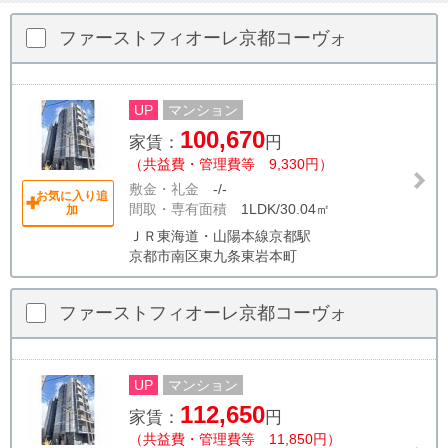
ファーストフィオーレ京都コーヴォ
UP
マンション
100,670
家賃：
円
（共益費・管理費等 9,330円）
敷金・礼金
-/-
お気に入り追
間取・専有面積
1LDK/30.04㎡
加
ＪＲ東海道・山陽本線京都駅
京都市南区東九条東岩本町
ファーストフィオーレ京都コーヴォ
UP
マンション
112,650
家賃：
円
（共益費・管理費等 11,850円）