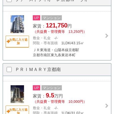
UP
マンション
121,750
家賃：
円
（共益費・管理費等 13,250円）
敷金・礼金
-/-
お気に入り追
間取・専有面積
1LDK/43.15㎡
加
ＪＲ東海道・山陽本線京都駅
京都市南区東九条東岩本町
ＰＲＩＭＡＲＹ京都南
UP
マンション
9.5
家賃：
万円
（共益費・管理費等 10,000円）
敷金・礼金
-/-
お気に入り追
間取・専有面積
1LDK/31.02㎡
加