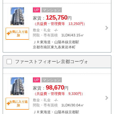
UP
マンション
125,750
家賃：
円
（共益費・管理費等 13,250円）
敷金・礼金
-/-
お気に入り追
間取・専有面積
1LDK/43.15㎡
加
ＪＲ東海道・山陽本線京都駅
京都市南区東九条東岩本町
ファーストフィオーレ京都コーヴォ
UP
マンション
98,670
家賃：
円
（共益費・管理費等 9,330円）
敷金・礼金
-/-
お気に入り追
間取・専有面積
1LDK/30.04㎡
加
ＪＲ東海道・山陽本線京都駅