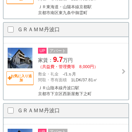
ＪＲ東海道・山陽本線京都駅
京都市南区東九条中御霊町
ＧＲＡＭＭ丹波口
UP
アパート
9.7
家賃：
万円
（共益費・管理費等 8,000円）
敷金・礼金
-/1ヵ月
お気に入り追
間取・専有面積
1LDK/37.81㎡
加
ＪＲ山陰本線丹波口駅
京都市下京区西新屋敷下之町
ＧＲＡＭＭ丹波口
UP
アパート