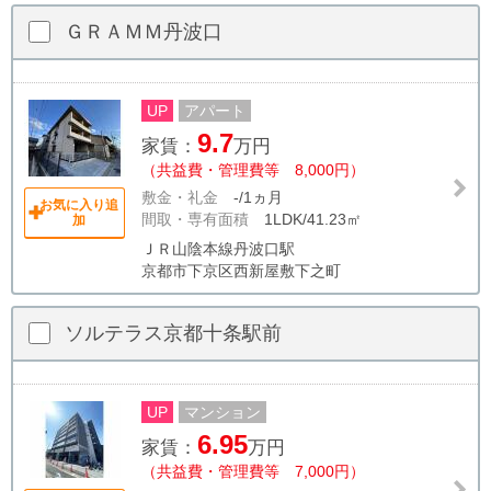
ＧＲＡＭＭ丹波口
UP
アパート
9.7
家賃：
万円
（共益費・管理費等 8,000円）
敷金・礼金
-/1ヵ月
お気に入り追
間取・専有面積
1LDK/41.23㎡
加
ＪＲ山陰本線丹波口駅
京都市下京区西新屋敷下之町
ソルテラス京都十条駅前
UP
マンション
6.95
家賃：
万円
（共益費・管理費等 7,000円）