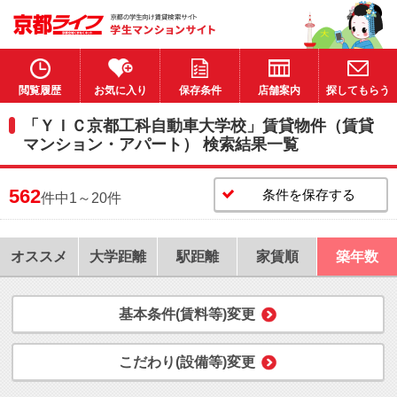
閲覧履歴
お気に入り
保存条件
店舗案内
探してもらう
「ＹＩＣ京都工科自動車大学校」賃貸物件（賃貸
マンション・アパート） 検索結果一覧
562
条件を保存する
件中1～20件
オススメ
大学距離
駅距離
家賃順
築年数
基本条件(賃料等)変更
こだわり(設備等)変更