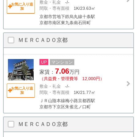
敷金・礼金
-/-
お気に入り追
間取・専有面積
1K/23.63㎡
加
京都市営地下鉄烏丸線十条駅
京都市南区東九条南石田町
ＭＥＲＣＡＤＯ京都
UP
マンション
7.06
家賃：
万円
（共益費・管理費等 12,000円）
敷金・礼金
-/-
お気に入り追
間取・専有面積
1K/21.77㎡
加
ＪＲ山陰本線梅小路京都西駅
京都市下京区朱雀北ノ口町
ＭＥＲＣＡＤＯ京都