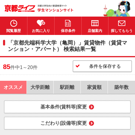
閲覧履歴
お気に入り
保存条件
店舗案内
探してもらう
「京都先端科学大学（亀岡）」賃貸物件（賃貸マ
ンション・アパート） 検索結果一覧
85
条件を保存する
件中1～20件
オススメ
大学距離
駅距離
家賃順
築年数
基本条件(賃料等)変更
こだわり(設備等)変更