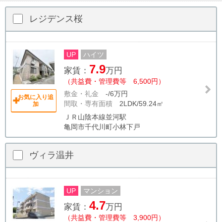
レジデンス桜
UP
ハイツ
7.9
家賃：
万円
（共益費・管理費等 6,500円）
敷金・礼金
-/6万円
お気に入り追
間取・専有面積
2LDK/59.24㎡
加
ＪＲ山陰本線並河駅
亀岡市千代川町小林下戸
ヴィラ温井
UP
マンション
4.7
家賃：
万円
（共益費・管理費等 3,900円）