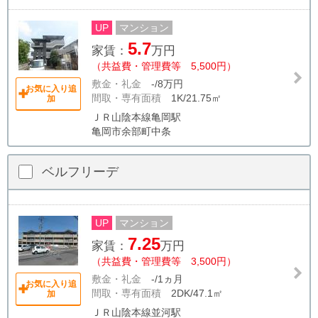
UP
マンション
5.7
家賃：
万円
（共益費・管理費等 5,500円）
敷金・礼金
-/8万円
お気に入り追
間取・専有面積
1K/21.75㎡
加
ＪＲ山陰本線亀岡駅
亀岡市余部町中条
ベルフリーデ
UP
マンション
7.25
家賃：
万円
（共益費・管理費等 3,500円）
敷金・礼金
-/1ヵ月
お気に入り追
間取・専有面積
2DK/47.1㎡
加
ＪＲ山陰本線並河駅