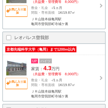
（共益費・管理費等 8,000円）
敷金・礼金
-/1ヵ月
お気に入り追
間取・専有面積
1K/19.87㎡
加
ＪＲ山陰本線亀岡駅
亀岡市曽我部町寺城ケ裏
レオパレス曽我部
京都先端科学大学（亀岡）まで1200m以内
UP
ハイツ
4.3
家賃：
万円
（共益費・管理費等 8,000円）
敷金・礼金
-/1ヵ月
お気に入り追
間取・専有面積
1K/19.87㎡
加
ＪＲ山陰本線亀岡駅
亀岡市曽我部町寺城ケ裏