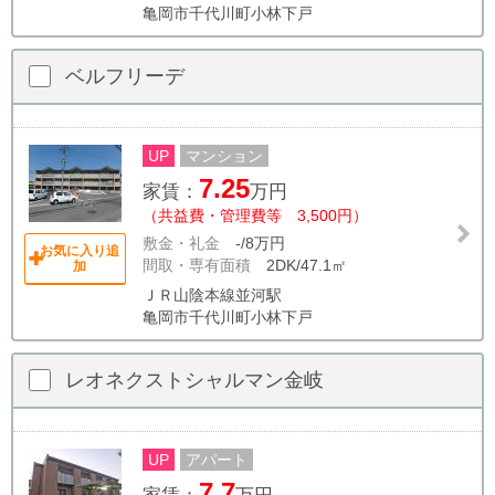
亀岡市千代川町小林下戸
ベルフリーデ
UP
マンション
7.25
家賃：
万円
（共益費・管理費等 3,500円）
敷金・礼金
-/8万円
お気に入り追
間取・専有面積
2DK/47.1㎡
加
ＪＲ山陰本線並河駅
亀岡市千代川町小林下戸
レオネクストシャルマン金岐
UP
アパート
7.7