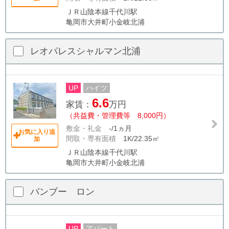
ＪＲ山陰本線千代川駅
亀岡市大井町小金岐北浦
レオパレスシャルマン北浦
UP
ハイツ
6.6
家賃：
万円
（共益費・管理費等 8,000円）
敷金・礼金
-/1ヵ月
お気に入り追
間取・専有面積
1K/22.35㎡
加
ＪＲ山陰本線千代川駅
亀岡市大井町小金岐北浦
バンブー ロン
UP
アパート