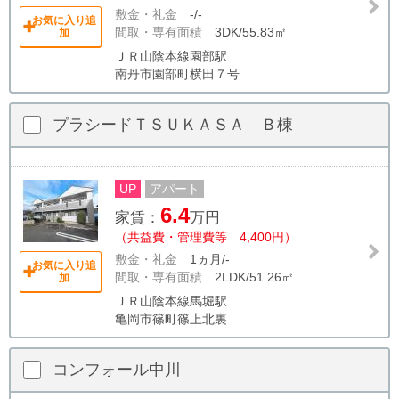
敷金・礼金
-/-
お気に入り追
間取・専有面積
3DK/55.83㎡
加
ＪＲ山陰本線園部駅
南丹市園部町横田７号
プラシードＴＳＵＫＡＳＡ Ｂ棟
UP
アパート
6.4
家賃：
万円
（共益費・管理費等 4,400円）
敷金・礼金
1ヵ月/-
お気に入り追
間取・専有面積
2LDK/51.26㎡
加
ＪＲ山陰本線馬堀駅
亀岡市篠町篠上北裏
コンフォール中川