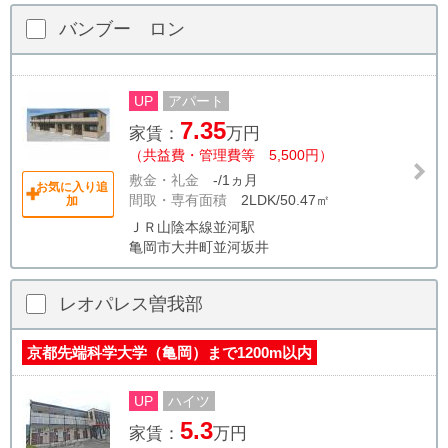
バンブー ロン
UP
アパート
7.35
家賃：
万円
（共益費・管理費等 5,500円）
敷金・礼金
-/1ヵ月
お気に入り追
間取・専有面積
2LDK/50.47㎡
加
ＪＲ山陰本線並河駅
亀岡市大井町並河坂井
レオパレス曽我部
京都先端科学大学（亀岡）まで1200m以内
UP
ハイツ
5.3
家賃：
万円