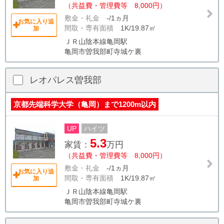
（共益費・管理費等 8,000円）
敷金・礼金
-/1ヵ月
お気に入り追
間取・専有面積
1K/19.87㎡
加
ＪＲ山陰本線亀岡駅
亀岡市曽我部町寺城ケ裏
レオパレス曽我部
京都先端科学大学（亀岡）まで1200m以内
UP
ハイツ
5.3
家賃：
万円
（共益費・管理費等 8,000円）
敷金・礼金
-/1ヵ月
お気に入り追
間取・専有面積
1K/19.87㎡
加
ＪＲ山陰本線亀岡駅
亀岡市曽我部町寺城ケ裏