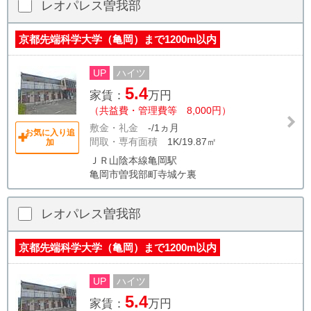
レオパレス曽我部
京都先端科学大学（亀岡）まで1200m以内
UP
ハイツ
5.4
家賃：
万円
（共益費・管理費等 8,000円）
敷金・礼金
-/1ヵ月
お気に入り追
間取・専有面積
1K/19.87㎡
加
ＪＲ山陰本線亀岡駅
亀岡市曽我部町寺城ケ裏
レオパレス曽我部
京都先端科学大学（亀岡）まで1200m以内
UP
ハイツ
5.4
家賃：
万円