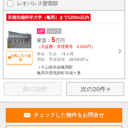
レオパレス曽我部
京都先端科学大学（亀岡）まで1200m以内
UP
ハイツ
5
家賃：
万円
（共益費・管理費等 8,000円）
敷金・礼金
-/1ヵ月
お気に入り追
間取・専有面積
1K/19.87㎡
加
ＪＲ山陰本線亀岡駅
亀岡市曽我部町寺城ケ裏
前の20件
次の20件
チェックした物件をお問合せ