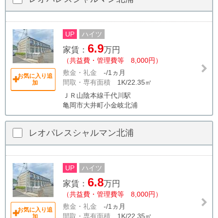
UP
ハイツ
6.9
家賃：
万円
（共益費・管理費等 8,000円）
敷金・礼金
-/1ヵ月
お気に入り追
間取・専有面積
1K/22.35㎡
加
ＪＲ山陰本線千代川駅
亀岡市大井町小金岐北浦
レオパレスシャルマン北浦
UP
ハイツ
6.8
家賃：
万円
（共益費・管理費等 8,000円）
敷金・礼金
-/1ヵ月
お気に入り追
間取・専有面積
1K/22.35㎡
加