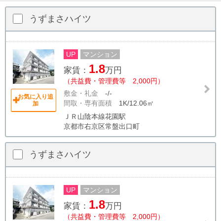
うずまさハイツ
UP
マンション
1.8
家賃：
万円
（共益費・管理費等 2,000円）
敷金・礼金
-/-
お気に入り追
間取・専有面積
1K/12.06㎡
加
ＪＲ山陰本線花園駅
京都市右京区常盤出口町
うずまさハイツ
UP
マンション
1.8
家賃：
万円
（共益費・管理費等 2,000円）