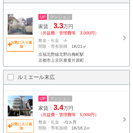
UP
マンション
3.3
家賃：
万円
（共益費・管理費等 3,000円）
敷金・礼金
-/-
お気に入り追
間取・専有面積
1K/21㎡
加
京福北野線北野白梅町駅
京都市上京区泰童片原町
ルミエール末広
UP
マンション
3.4
家賃：
万円
（共益費・管理費等 5,000円）
敷金・礼金
-/1ヵ月
お気に入り追
間取・専有面積
1K/18.2㎡
加