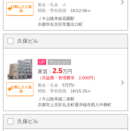
敷金・礼金
-/-
お気に入り追
間取・専有面積
1K/12.06㎡
加
ＪＲ山陰本線花園駅
京都市右京区常盤出口町
久保ビル
UP
マンション
2.5
家賃：
万円
（共益費・管理費等 2,000円）
敷金・礼金
5万円/-
お気に入り追
間取・専有面積
1K/15.25㎡
加
ＪＲ山陰本線二条駅
京都市上京区丸太町通浄福寺西入中務町
久保ビル