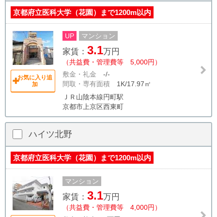
京都府立医科大学（花園）まで1200m以内
UP
マンション
3.1
家賃：
万円
（共益費・管理費等 5,000円）
敷金・礼金
-/-
お気に入り追
間取・専有面積
1K/17.97㎡
加
ＪＲ山陰本線円町駅
京都市上京区西東町
ハイツ北野
京都府立医科大学（花園）まで1200m以内
マンション
3.1
家賃：
万円
（共益費・管理費等 4,000円）