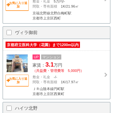
敷金・礼金
5万円/-
お気に入り追
間取・専有面積
1K/21.96㎡
加
京福北野線北野白梅町駅
京都市上京区西町
ヴィラ御前
京都府立医科大学（花園）まで1200m以内
UP
マンション
3.1
家賃：
万円
（共益費・管理費等 5,000円）
敷金・礼金
-/-
お気に入り追
間取・専有面積
1K/17.97㎡
加
ＪＲ山陰本線円町駅
京都市上京区西東町
ハイツ北野