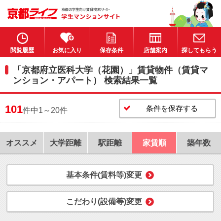
閲覧履歴
お気に入り
保存条件
店舗案内
探してもらう
「京都府立医科大学（花園）」賃貸物件（賃貸マ
ンション・アパート） 検索結果一覧
101
条件を保存する
件中1～20件
オススメ
大学距離
駅距離
家賃順
築年数
基本条件(賃料等)変更
こだわり(設備等)変更