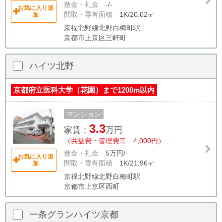
敷金・礼金
-/-
お気に入り追
間取・専有面積
1K/20.02㎡
加
京福北野線北野白梅町駅
京都市上京区三軒町
ハイツ北野
京都府立医科大学（花園）まで1200m以内
マンション
3.3
家賃：
万円
（共益費・管理費等 4,000円）
敷金・礼金
5万円/-
お気に入り追
間取・専有面積
1K/21.96㎡
加
京福北野線北野白梅町駅
京都市上京区西町
一条グランハイツ京都