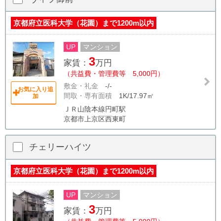
京都府立医科大学（花園）まで1200m以内
UP
マンション
3
家賃：
万円
（共益費・管理費等 5,000円）
敷金・礼金
-/-
お気に入り追
間取・専有面積
1K/17.97㎡
加
ＪＲ山陰本線円町駅
京都市上京区西東町
チェリーハイツ
京都府立医科大学（花園）まで1200m以内
UP
マンション
3
家賃：
万円