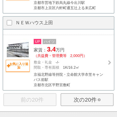
京都市営地下鉄烏丸線今出川駅
京都市上京区六軒町通五辻上る末広町
ＮＥＷハウス上田
UP
ハイツ
3.4
家賃：
万円
（共益費・管理費等 2,000円）
敷金・礼金
-/-
お気に入り追
間取・専有面積
1K/16.2㎡
加
京福北野線等持院・立命館大学衣笠キャン
パス前駅
京都市北区平野宮敷町
前の20件
次の20件