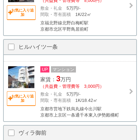
（共益費・管理費等 5,000円）
敷金・礼金
5万円/-
お気に入り追
間取・専有面積
1K/22㎡
加
京福北野線北野白梅町駅
京都市北区平野鳥居前町
ヒルハイツ一条
UP
マンション
3
家賃：
万円
（共益費・管理費等 3,000円）
敷金・礼金
5万円/-
お気に入り追
間取・専有面積
1K/18.42㎡
加
京都市営地下鉄烏丸線今出川駅
京都市上京区一条通千本東入伊勢殿構町
ヴィラ御前