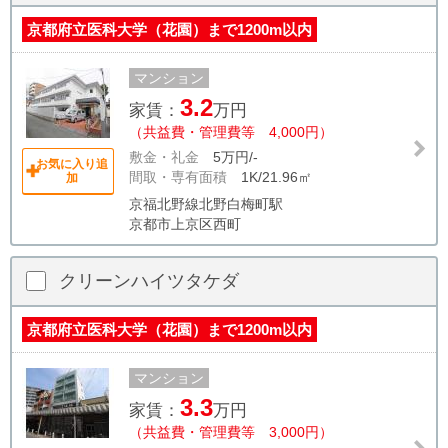
京都府立医科大学（花園）まで1200m以内
マンション
3.2
家賃：
万円
（共益費・管理費等 4,000円）
敷金・礼金
5万円/-
お気に入り追
間取・専有面積
1K/21.96㎡
加
京福北野線北野白梅町駅
京都市上京区西町
クリーンハイツタケダ
京都府立医科大学（花園）まで1200m以内
マンション
3.3
家賃：
万円
（共益費・管理費等 3,000円）