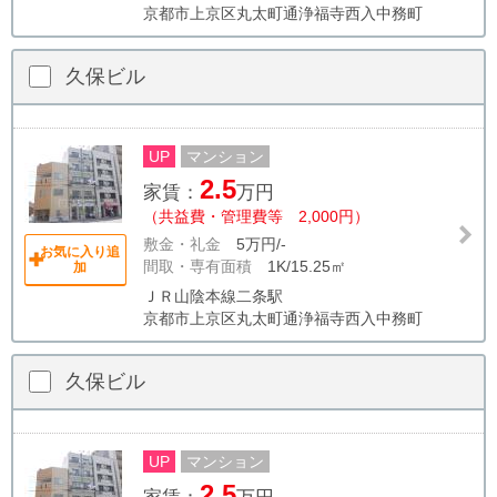
京都市上京区丸太町通浄福寺西入中務町
久保ビル
UP
マンション
2.5
家賃：
万円
（共益費・管理費等 2,000円）
敷金・礼金
5万円/-
お気に入り追
間取・専有面積
1K/15.25㎡
加
ＪＲ山陰本線二条駅
京都市上京区丸太町通浄福寺西入中務町
久保ビル
UP
マンション
2.5