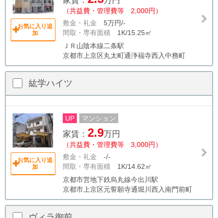
家賃：
万円
（共益費・管理費等 2,000円）
敷金・礼金
5万円/-
お気に入り追
間取・専有面積
1K/15.25㎡
加
ＪＲ山陰本線二条駅
京都市上京区丸太町通浄福寺西入中務町
紘学ハイツ
UP
マンション
2.9
家賃：
万円
（共益費・管理費等 3,000円）
敷金・礼金
-/-
お気に入り追
間取・専有面積
1K/14.62㎡
加
京都市営地下鉄烏丸線今出川駅
京都市上京区元誓願寺通堀川西入南門前町
ヴィラ御前