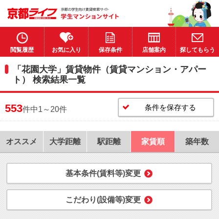
閲覧履歴
お気に入り
保存条件
店舗案内
探してもらう
「花園大学」賃貸物件（賃貸マンション・アパー
ト） 検索結果一覧
553
条件を保存する
件中1～20件
オススメ
大学距離
駅距離
家賃順
築年数
基本条件(賃料等)変更
こだわり(設備等)変更