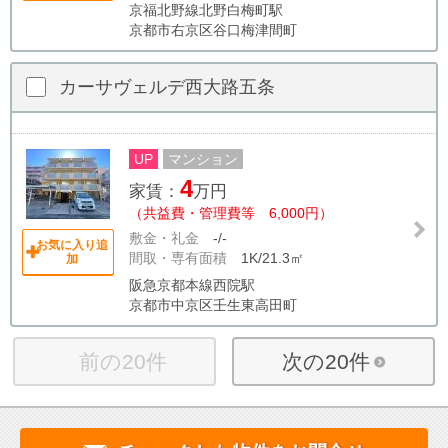
京福北野線北野白梅町駅
京都市右京区谷口梅津間町
カーサヴェルデ西大路五条
UP
マンション
4
家賃：
万円
（共益費・管理費等 6,000円）
敷金・礼金
-/-
お気に入り追
間取・専有面積
1K/21.3㎡
加
阪急京都本線西院駅
京都市中京区壬生東高田町
前の20件
次の20件