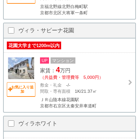
京福北野線北野白梅町駅
京都市北区大将軍一条町
ヴィラ・サビーナ花園
花園大学まで1200m以内
UP
マンション
4
家賃：
万円
（共益費・管理費等 5,000円）
敷金・礼金
-/-
お気に入り追
間取・専有面積
1K/21.37㎡
加
ＪＲ山陰本線花園駅
京都市右京区太秦安井車道町
ヴィラホワイト