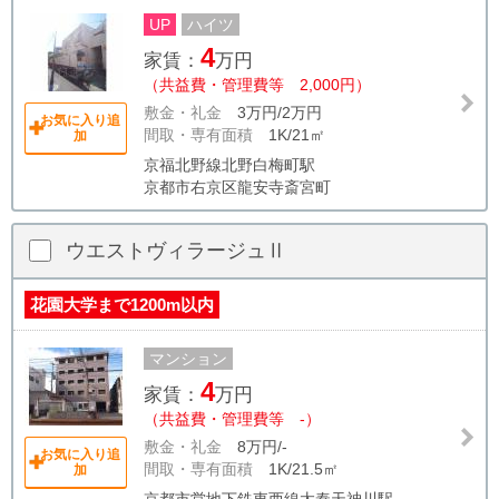
UP
ハイツ
4
家賃：
万円
（共益費・管理費等 2,000円）
敷金・礼金
3万円/2万円
お気に入り追
間取・専有面積
1K/21㎡
加
京福北野線北野白梅町駅
京都市右京区龍安寺斎宮町
ウエストヴィラージュⅡ
花園大学まで1200m以内
マンション
4
家賃：
万円
（共益費・管理費等 -）
敷金・礼金
8万円/-
お気に入り追
間取・専有面積
1K/21.5㎡
加