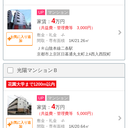
UP
マンション
4
家賃：
万円
（共益費・管理費等 3,000円）
敷金・礼金
-/-
お気に入り追
間取・専有面積
1K/21.26㎡
加
ＪＲ山陰本線二条駅
京都市上京区日暮通丸太町上ﾙ西入西院町
光陽マンションＢ
花園大学まで1200m以内
UP
マンション
4
家賃：
万円
（共益費・管理費等 5,000円）
敷金・礼金
-/-
お気に入り追
間取・専有面積
1K/20.64㎡
加