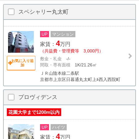
スペシャリー丸太町
UP
マンション
4
家賃：
万円
（共益費・管理費等 3,000円）
敷金・礼金
-/-
お気に入り追
間取・専有面積
1K/21.26㎡
加
ＪＲ山陰本線二条駅
京都市上京区日暮通丸太町上ﾙ西入西院町
プロヴィデンス
花園大学まで1200m以内
UP
ハイツ
4
家賃：
万円