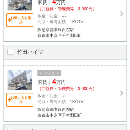
4
家賃：
万円
（共益費・管理費等 3,000円）
敷金・礼金
-/-
お気に入り追
間取・専有面積
1K/17㎡
加
阪急京都本線西院駅
京都市中京区壬生淵田町
竹田ハイツ
マンション
4
家賃：
万円
（共益費・管理費等 3,000円）
敷金・礼金
-/-
お気に入り追
間取・専有面積
1K/17㎡
加
阪急京都本線西院駅
京都市中京区壬生淵田町