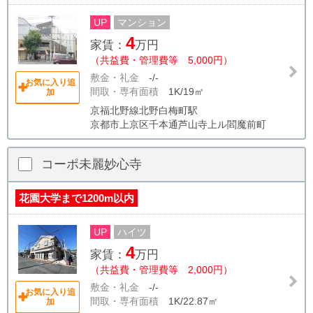
UP
マンション
4
家賃：
万円
（共益費・管理費等 5,000円）
敷金・礼金
-/-
お気に入り追
間取・専有面積
1K/19㎡
加
京福北野線北野白梅町駅
京都市上京区千本通芦山寺上ル閻魔前町
コーポ未麗妙心寺
花園大学まで1200m以内
UP
ハイツ
4
家賃：
万円
（共益費・管理費等 2,000円）
敷金・礼金
-/-
お気に入り追
間取・専有面積
1K/22.87㎡
加