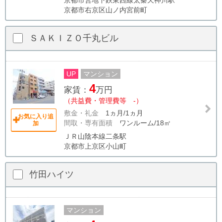
京都市営地下鉄東西線太秦天神川駅
京都市右京区山ノ内宮前町
ＳＡＫＩＺＯ千丸ビル
UP
マンション
4
家賃：
万円
（共益費・管理費等 -）
敷金・礼金
1ヵ月/1ヵ月
お気に入り追
間取・専有面積
ワンルーム/18㎡
加
ＪＲ山陰本線二条駅
京都市上京区小山町
竹田ハイツ
マンション