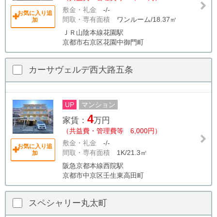
敷金・礼金
-/-
お気に入り追
間取・専有面積
ワンルーム/18.37㎡
加
ＪＲ山陰本線花園駅
京都市右京区花園中御門町
カーサヴェルデ西大路五条
UP
マンション
4
家賃：
万円
（共益費・管理費等 6,000円）
敷金・礼金
-/-
お気に入り追
間取・専有面積
1K/21.3㎡
加
阪急京都本線西院駅
京都市中京区壬生東高田町
スペシャリー丸太町