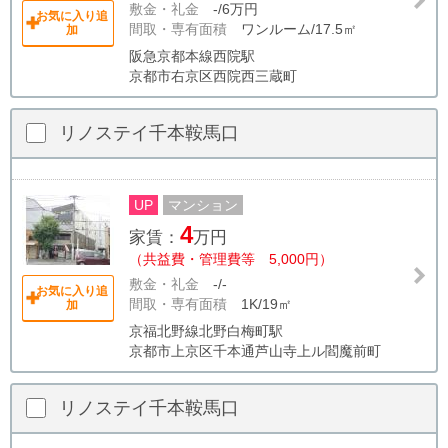
敷金・礼金
-/6万円
お気に入り追
間取・専有面積
ワンルーム/17.5㎡
加
阪急京都本線西院駅
京都市右京区西院西三蔵町
リノステイ千本鞍馬口
UP
マンション
4
家賃：
万円
（共益費・管理費等 5,000円）
敷金・礼金
-/-
お気に入り追
間取・専有面積
1K/19㎡
加
京福北野線北野白梅町駅
京都市上京区千本通芦山寺上ル閻魔前町
リノステイ千本鞍馬口