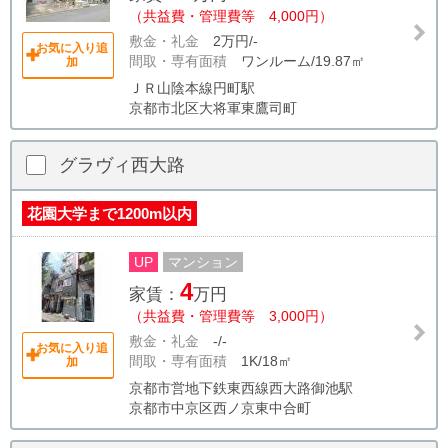
（共益費・管理費等 4,000円）
敷金・礼金
2万円/-
お気に入り追
間取・専有面積
ワンルーム/19.87㎡
加
ＪＲ山陰本線円町駅
京都市北区大将軍東鷹司町
グラヴィ西大路
花園大学まで1200m以内
UP
マンション
4
家賃：
万円
（共益費・管理費等 3,000円）
敷金・礼金
-/-
お気に入り追
間取・専有面積
1K/18㎡
加
京都市営地下鉄東西線西大路御池駅
京都市中京区西ノ京東中合町