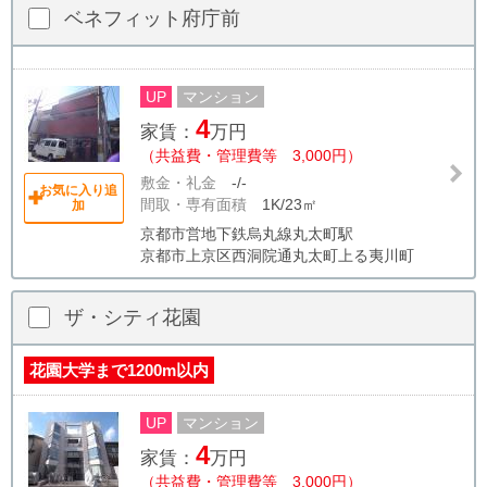
ベネフィット府庁前
UP
マンション
4
家賃：
万円
（共益費・管理費等 3,000円）
敷金・礼金
-/-
お気に入り追
間取・専有面積
1K/23㎡
加
京都市営地下鉄烏丸線丸太町駅
京都市上京区西洞院通丸太町上る夷川町
ザ・シティ花園
花園大学まで1200m以内
UP
マンション
4
家賃：
万円
（共益費・管理費等 3,000円）