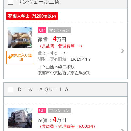
サンヴェール二条
花園大学まで1200m以内
UP
マンション
4
家賃：
万円
（共益費・管理費等 -）
敷金・礼金
-/-
お気に入り追
間取・専有面積
1K/19.44㎡
加
ＪＲ山陰本線二条駅
京都市中京区西ノ京左馬寮町
Ｄ＇ｓ ＡＱＵＩＬＡ
UP
マンション
4
家賃：
万円
（共益費・管理費等 6,000円）