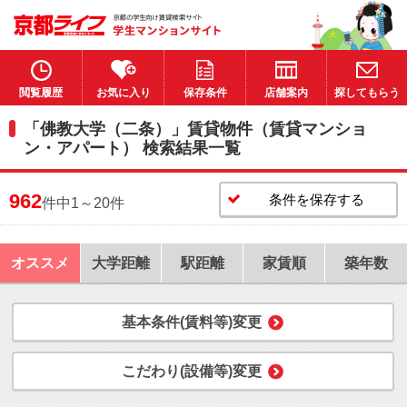
閲覧履歴
お気に入り
保存条件
店舗案内
探してもらう
「佛教大学（二条）」賃貸物件（賃貸マンショ
ン・アパート） 検索結果一覧
962
条件を保存する
件中1～20件
オススメ
大学距離
駅距離
家賃順
築年数
基本条件(賃料等)変更
こだわり(設備等)変更