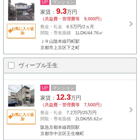
UP
マンション
9.3
家賃：
万円
（共益費・管理費等 9,000円）
敷金・礼金
6.5万円/2ヵ月
お気に入り追
間取・専有面積
1LDK/44.76㎡
加
ＪＲ山陰本線円町駅
京都市上京区下之町
ヴィーブル壬生
UP
マンション
12.3
家賃：
万円
（共益費・管理費等 7,500円）
敷金・礼金
7.2万円/25万円
お気に入り追
間取・専有面積
2LDK/55.62㎡
加
阪急京都本線西院駅
京都市中京区壬生檜町