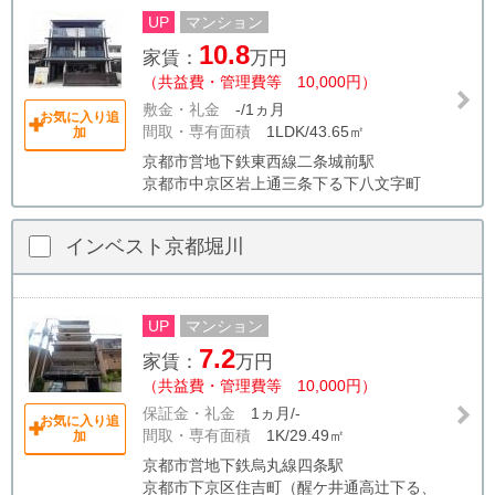
UP
マンション
10.8
家賃：
万円
（共益費・管理費等 10,000円）
敷金・礼金
-/1ヵ月
お気に入り追
間取・専有面積
1LDK/43.65㎡
加
京都市営地下鉄東西線二条城前駅
京都市中京区岩上通三条下る下八文字町
インベスト京都堀川
UP
マンション
7.2
家賃：
万円
（共益費・管理費等 10,000円）
保証金・礼金
1ヵ月/-
お気に入り追
間取・専有面積
1K/29.49㎡
加
京都市営地下鉄烏丸線四条駅
京都市下京区住吉町（醒ケ井通高辻下る、