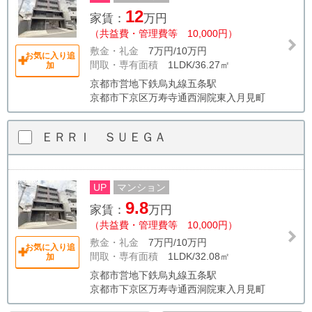
12
家賃：
万円
（共益費・管理費等 10,000円）
敷金・礼金
7万円/10万円
お気に入り追
間取・専有面積
1LDK/36.27㎡
加
京都市営地下鉄烏丸線五条駅
京都市下京区万寿寺通西洞院東入月見町
ＥＲＲＩ ＳＵＥＧＡ
UP
マンション
9.8
家賃：
万円
（共益費・管理費等 10,000円）
敷金・礼金
7万円/10万円
お気に入り追
間取・専有面積
1LDK/32.08㎡
加
京都市営地下鉄烏丸線五条駅
京都市下京区万寿寺通西洞院東入月見町