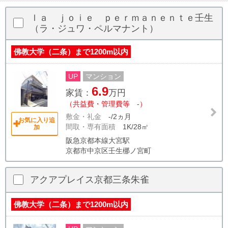
ｌａ ｊｏｉｅ ｐｅｒｍａｎｅｎｔｅ壬生
（ラ・ジュワ・ペルマナント）
佛教大学（二条）まで1200m以内
UP
マンション
6.9
家賃：
万円
（共益費・管理費等 -）
敷金・礼金
-/2ヵ月
お気に入り追
間取・専有面積
1K/28㎡
加
阪急京都本線大宮駅
京都市中京区壬生梛ノ宮町
アクアプレイス京都三条朱雀
佛教大学（二条）まで1200m以内