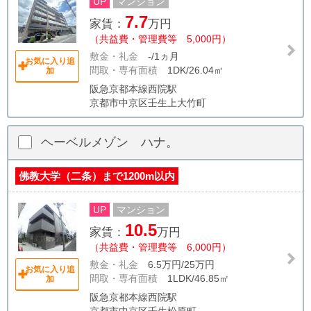
UP
マンション
7.7
家賃：
万円
（共益費・管理費等 5,000円）
敷金・礼金
-/1ヵ月
お気に入り追
間取・専有面積
1DK/26.04㎡
加
阪急京都本線西院駅
京都市中京区壬生上大竹町
ヘーベルメゾン ハナ。
佛教大学（二条）まで1200m以内
UP
マンション
10.5
家賃：
万円
（共益費・管理費等 6,000円）
敷金・礼金
6.5万円/25万円
お気に入り追
間取・専有面積
1LDK/46.85㎡
加
阪急京都本線西院駅