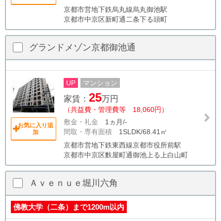
京都市営地下鉄烏丸線烏丸御池駅
京都市中京区新町通二条下る頭町
グランドメゾン京都御池通
UP
マンション
25
家賃：
万円
（共益費・管理費等 18,060円）
敷金・礼金
1ヵ月/-
お気に入り追
間取・専有面積
1SLDK/68.41㎡
加
京都市営地下鉄東西線京都市役所前駅
京都市中京区麩屋町通御池上る上白山町
Ａｖｅｎｕｅ堀川六角
佛教大学（二条）まで1200m以内