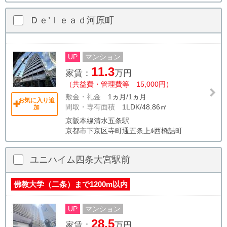
Ｄｅ’ｌｅａｄ河原町
UP
マンション
11.3
家賃：
万円
（共益費・管理費等 15,000円）
敷金・礼金
1ヵ月/1ヵ月
お気に入り追
間取・専有面積
1LDK/48.86㎡
加
京阪本線清水五条駅
京都市下京区寺町通五条上ﾙ西橋詰町
ユニハイム四条大宮駅前
佛教大学（二条）まで1200m以内
UP
マンション
28.5
家賃：
万円