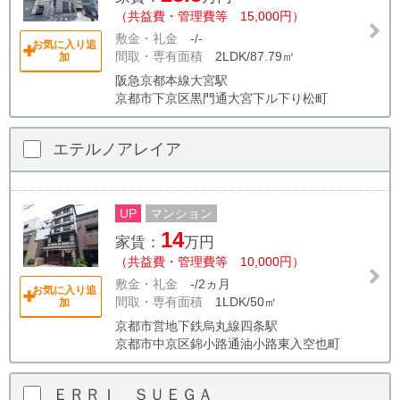
（共益費・管理費等 15,000円）
敷金・礼金
-/-
お気に入り追
間取・専有面積
2LDK/87.79㎡
加
阪急京都本線大宮駅
京都市下京区黒門通大宮下ル下り松町
エテルノアレイア
UP
マンション
14
家賃：
万円
（共益費・管理費等 10,000円）
敷金・礼金
-/2ヵ月
お気に入り追
間取・専有面積
1LDK/50㎡
加
京都市営地下鉄烏丸線四条駅
京都市中京区錦小路通油小路東入空也町
ＥＲＲＩ ＳＵＥＧＡ