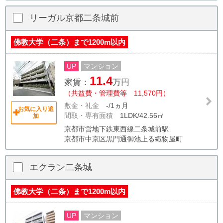
リーガル京都二条城前
佛教大学（二条）まで1200m以内
UP
マンション
11.4
家賃：
万円
（共益費・管理費等 11,570円）
敷金・礼金
-/1ヵ月
お気に入り追
間取・専有面積
1LDK/42.56㎡
加
京都市営地下鉄東西線二条城前駅
京都市中京区黒門通御池上る織物屋町
エクラン二条城
佛教大学（二条）まで1200m以内
UP
マンション