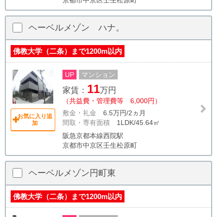
京都市中京区壬生松原町
ヘーベルメゾン ハナ。
佛教大学（二条）まで1200m以内
UP
マンション
11
家賃：
万円
（共益費・管理費等 6,000円）
敷金・礼金
6.5万円/2ヵ月
お気に入り追
間取・専有面積
1LDK/45.64㎡
加
阪急京都本線西院駅
京都市中京区壬生松原町
ヘーベルメゾン円町東
佛教大学（二条）まで1200m以内