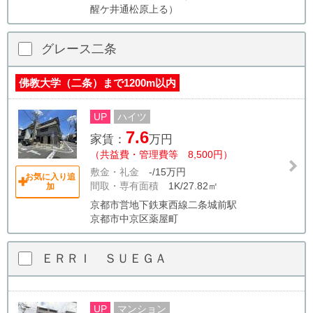
醒ケ井通松原上る）
グレース二条
佛教大学（二条）まで1200m以内
UP
ハイツ
7.6
家賃：
万円
（共益費・管理費等 8,500円）
敷金・礼金
-/15万円
お気に入り追
間取・専有面積
1K/27.82㎡
加
京都市営地下鉄東西線二条城前駅
京都市中京区薬屋町
ＥＲＲＩ ＳＵＥＧＡ
UP
マンション