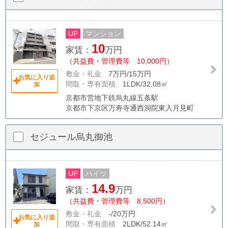
UP
マンション
10
家賃：
万円
（共益費・管理費等 10,000円）
敷金・礼金
7万円/15万円
お気に入り追
間取・専有面積
1LDK/32.08㎡
加
京都市営地下鉄烏丸線五条駅
京都市下京区万寿寺通西洞院東入月見町
セジュール烏丸御池
UP
ハイツ
14.9
家賃：
万円
（共益費・管理費等 8,500円）
敷金・礼金
-/20万円
お気に入り追
間取・専有面積
2LDK/52.14㎡
加