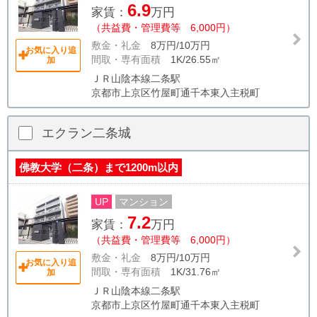
6.9
家賃：
万円
（共益費・管理費等 6,000円）
敷金・礼金
8万円/10万円
お気に入り追
間取・専有面積
1K/26.55㎡
加
ＪＲ山陰本線二条駅
京都市上京区竹屋町通千本東入主税町
エクラン二条城
佛教大学（二条）まで1200m以内
UP
マンション
7.2
家賃：
万円
（共益費・管理費等 6,000円）
敷金・礼金
8万円/10万円
お気に入り追
間取・専有面積
1K/31.76㎡
加
ＪＲ山陰本線二条駅
京都市上京区竹屋町通千本東入主税町