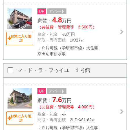
UP
アパート
4.8
家賃：
万円
（共益費・管理費等 3,500円）
敷金・礼金
-/8万円
お気に入り追
間取・専有面積
1K/27㎡
加
ＪＲ片町線（学研都市線）大住駅
京田辺市薪水取
マ・ド・ラ・フゥイユ １号館
UP
アパート
7.6
家賃：
万円
（共益費・管理費等 4,000円）
敷金・礼金
-/-
お気に入り追
間取・専有面積
2LDK/61.82㎡
加
ＪＲ片町線（学研都市線）大住駅