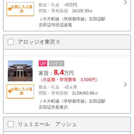
敷金・礼金
-/9万円
お気に入り追
間取・専有面積
1K/28.39㎡
加
ＪＲ片町線（学研都市線）京田辺駅
京田辺市田辺波風
アロッジオ東沢Ⅱ
UP
ハイツ
8.4
家賃：
万円
（共益費・管理費等 3,500円）
敷金・礼金
-/2ヵ月
お気に入り追
間取・専有面積
2LDK/60.86㎡
加
ＪＲ片町線（学研都市線）京田辺駅
京田辺市薪東沢
リュミエール アッシュ