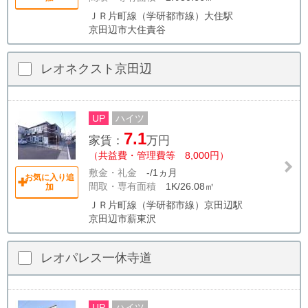
ＪＲ片町線（学研都市線）大住駅
京田辺市大住責谷
レオネクスト京田辺
UP
ハイツ
7.1
家賃：
万円
（共益費・管理費等 8,000円）
敷金・礼金
-/1ヵ月
お気に入り追
間取・専有面積
1K/26.08㎡
加
ＪＲ片町線（学研都市線）京田辺駅
京田辺市薪東沢
レオパレス一休寺道
UP
ハイツ