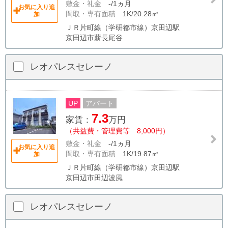
敷金・礼金
-/1ヵ月
お気に入り追
間取・専有面積
1K/20.28㎡
加
ＪＲ片町線（学研都市線）京田辺駅
京田辺市薪長尾谷
レオパレスセレーノ
UP
アパート
7.3
家賃：
万円
（共益費・管理費等 8,000円）
敷金・礼金
-/1ヵ月
お気に入り追
間取・専有面積
1K/19.87㎡
加
ＪＲ片町線（学研都市線）京田辺駅
京田辺市田辺波風
レオパレスセレーノ