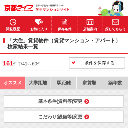
閲覧履歴
お気に入り
保存条件
店舗案内
探してもらう
「大住」賃貸物件（賃貸マンション・アパート）
検索結果一覧
161
条件を保存する
件中41～60件
オススメ
大学距離
駅距離
家賃順
築年数
基本条件(賃料等)変更
こだわり(設備等)変更