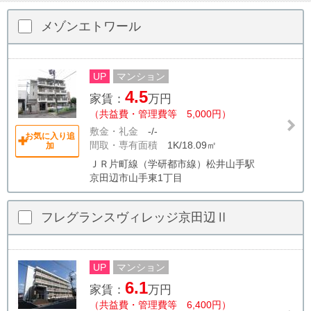
メゾンエトワール
UP
マンション
4.5
家賃：
万円
（共益費・管理費等 5,000円）
敷金・礼金
-/-
お気に入り追
間取・専有面積
1K/18.09㎡
加
ＪＲ片町線（学研都市線）松井山手駅
京田辺市山手東1丁目
フレグランスヴィレッジ京田辺Ⅱ
UP
マンション
6.1
家賃：
万円
（共益費・管理費等 6,400円）