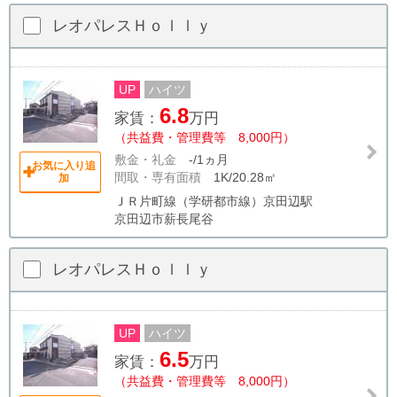
レオパレスＨｏｌｌｙ
UP
ハイツ
6.8
家賃：
万円
（共益費・管理費等 8,000円）
敷金・礼金
-/1ヵ月
お気に入り追
間取・専有面積
1K/20.28㎡
加
ＪＲ片町線（学研都市線）京田辺駅
京田辺市薪長尾谷
レオパレスＨｏｌｌｙ
UP
ハイツ
6.5
家賃：
万円
（共益費・管理費等 8,000円）