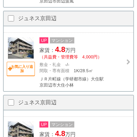
京田辺市田辺波風
ジュネス京田辺
UP
マンション
4.8
家賃：
万円
（共益費・管理費等 4,000円）
敷金・礼金
-/-
お気に入り追
間取・専有面積
1K/28.5㎡
加
ＪＲ片町線（学研都市線）大住駅
京田辺市大住小林
ジュネス京田辺
UP
マンション
4.8
家賃：
万円