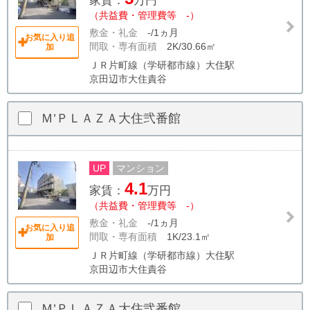
家賃：
万円
（共益費・管理費等 -）
敷金・礼金
-/1ヵ月
お気に入り追
間取・専有面積
2K/30.66㎡
加
ＪＲ片町線（学研都市線）大住駅
京田辺市大住責谷
Ｍ’ＰＬＡＺＡ大住弐番館
UP
マンション
4.1
家賃：
万円
（共益費・管理費等 -）
敷金・礼金
-/1ヵ月
お気に入り追
間取・専有面積
1K/23.1㎡
加
ＪＲ片町線（学研都市線）大住駅
京田辺市大住責谷
Ｍ’ＰＬＡＺＡ大住弐番館