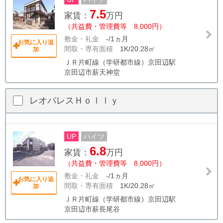
7.5
家賃：
万円
（共益費・管理費等 8,000円）
敷金・礼金
-/1ヵ月
お気に入り追
間取・専有面積
1K/20.28㎡
加
ＪＲ片町線（学研都市線）京田辺駅
京田辺市薪天神堂
レオパレスＨｏｌｌｙ
UP
ハイツ
6.8
家賃：
万円
（共益費・管理費等 8,000円）
敷金・礼金
-/1ヵ月
お気に入り追
間取・専有面積
1K/20.28㎡
加
ＪＲ片町線（学研都市線）京田辺駅
京田辺市薪長尾谷