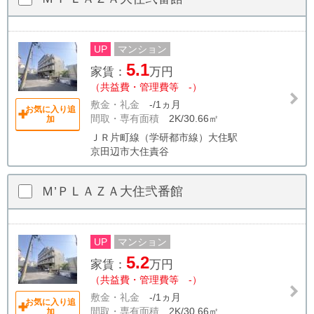
UP
マンション
5.1
家賃：
万円
（共益費・管理費等 -）
敷金・礼金
-/1ヵ月
お気に入り追
間取・専有面積
2K/30.66㎡
加
ＪＲ片町線（学研都市線）大住駅
京田辺市大住責谷
Ｍ’ＰＬＡＺＡ大住弐番館
UP
マンション
5.2
家賃：
万円
（共益費・管理費等 -）
敷金・礼金
-/1ヵ月
お気に入り追
間取・専有面積
2K/30.66㎡
加