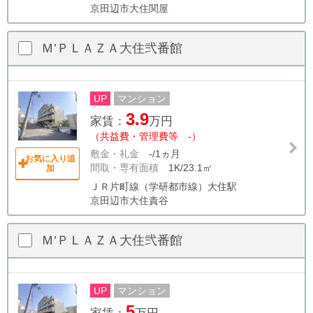
京田辺市大住関屋
Ｍ’ＰＬＡＺＡ大住弐番館
UP
マンション
3.9
家賃：
万円
（共益費・管理費等 -）
敷金・礼金
-/1ヵ月
お気に入り追
間取・専有面積
1K/23.1㎡
加
ＪＲ片町線（学研都市線）大住駅
京田辺市大住責谷
Ｍ’ＰＬＡＺＡ大住弐番館
UP
マンション
5