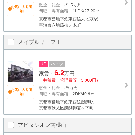
敷金・礼金
-/1.5ヵ月
お気に入り追
間取・専有面積
1LDK/27.26㎡
加
京都市営地下鉄東西線六地蔵駅
宇治市六地蔵柿ノ木町
メイプルリーフⅠ
UP
ハイツ
6.2
家賃：
万円
（共益費・管理費等 3,000円）
敷金・礼金
-/5万円
お気に入り追
間取・専有面積
2DK/40.9㎡
加
京都市営地下鉄東西線醍醐駅
京都市伏見区醍醐御霊ヶ下町
アビタシオン南桃山