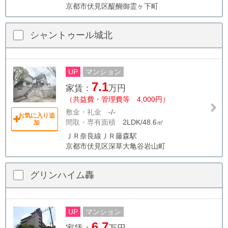
京都市伏見区醍醐御霊ヶ下町
シャントゥール城北
UP
マンション
7.1
家賃：
万円
（共益費・管理費等 4,000円）
敷金・礼金
-/-
お気に入り追
間取・専有面積
2LDK/48.6㎡
加
ＪＲ奈良線ＪＲ藤森駅
京都市伏見区深草大亀谷岩山町
グリンハイム轟
UP
マンション
6.7