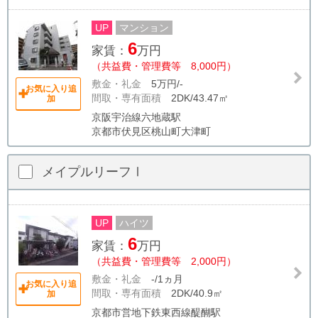
UP
マンション
6
家賃：
万円
（共益費・管理費等 8,000円）
敷金・礼金
5万円/-
お気に入り追
間取・専有面積
2DK/43.47㎡
加
京阪宇治線六地蔵駅
京都市伏見区桃山町大津町
メイプルリーフⅠ
UP
ハイツ
6
家賃：
万円
（共益費・管理費等 2,000円）
敷金・礼金
-/1ヵ月
お気に入り追
間取・専有面積
2DK/40.9㎡
加
京都市営地下鉄東西線醍醐駅