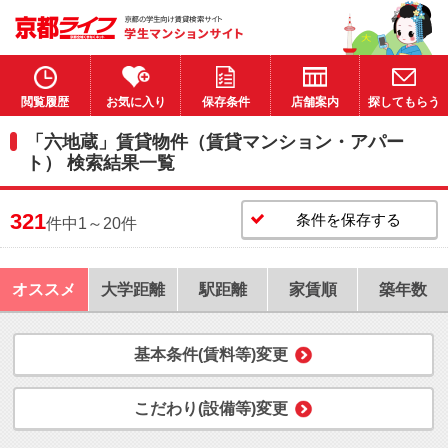
閲覧履歴
お気に入り
保存条件
店舗案内
探してもらう
「六地蔵」賃貸物件（賃貸マンション・アパー
ト） 検索結果一覧
321
条件を保存する
件中1～20件
オススメ
大学距離
駅距離
家賃順
築年数
基本条件(賃料等)変更
こだわり(設備等)変更