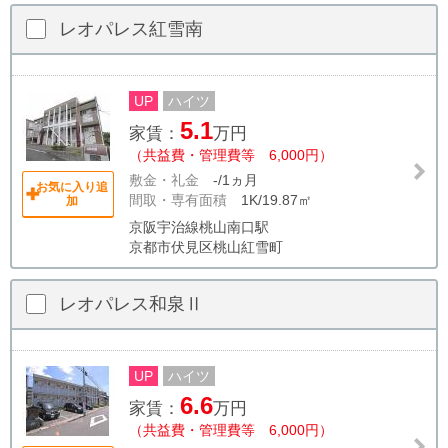
レオパレス紅雪南
UP
ハイツ
5.1
家賃：
万円
（共益費・管理費等 6,000円）
敷金・礼金
-/1ヵ月
お気に入り追
間取・専有面積
1K/19.87㎡
加
京阪宇治線桃山南口駅
京都市伏見区桃山紅雪町
レオパレス和泉Ⅱ
UP
ハイツ
6.6
家賃：
万円
（共益費・管理費等 6,000円）