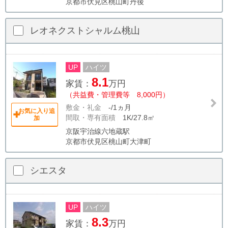
京都市伏見区桃山町丹後
レオネクストシャルム桃山
UP
ハイツ
8.1
家賃：
万円
（共益費・管理費等 8,000円）
敷金・礼金
-/1ヵ月
お気に入り追
間取・専有面積
1K/27.8㎡
加
京阪宇治線六地蔵駅
京都市伏見区桃山町大津町
シエスタ
UP
ハイツ
8.3
家賃：
万円