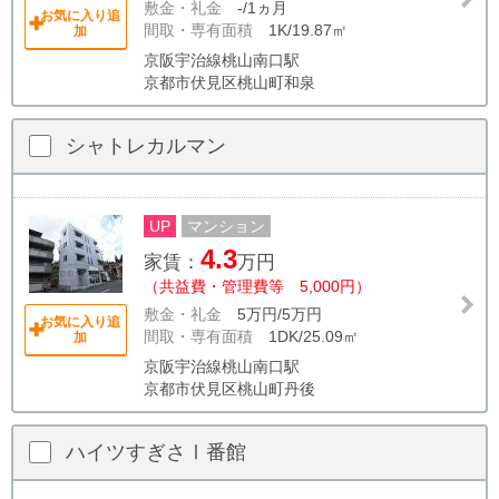
敷金・礼金
-/1ヵ月
お気に入り追
間取・専有面積
1K/19.87㎡
加
京阪宇治線桃山南口駅
京都市伏見区桃山町和泉
シャトレカルマン
UP
マンション
4.3
家賃：
万円
（共益費・管理費等 5,000円）
敷金・礼金
5万円/5万円
お気に入り追
間取・専有面積
1DK/25.09㎡
加
京阪宇治線桃山南口駅
京都市伏見区桃山町丹後
ハイツすぎさⅠ番館