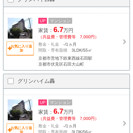
UP
マンション
6.7
家賃：
万円
（共益費・管理費等 7,000円）
敷金・礼金
-/1ヵ月
お気に入り追
間取・専有面積
3LDK/55㎡
加
京都市営地下鉄東西線石田駅
京都市伏見区石田大山町
グリンハイム轟
UP
マンション
6.7
家賃：
万円
（共益費・管理費等 7,000円）
敷金・礼金
-/1ヵ月
お気に入り追
間取・専有面積
3LDK/56㎡
加