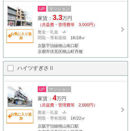
UP
マンション
3.3
家賃：
万円
（共益費・管理費等 3,000円）
敷金・礼金
-/-
お気に入り追
間取・専有面積
1K/18㎡
加
京阪宇治線桃山南口駅
京都市伏見区桃山町丹後
ハイツすぎさⅡ
UP
マンション
4
家賃：
万円
（共益費・管理費等 2,000円）
敷金・礼金
-/-
お気に入り追
間取・専有面積
1K/22㎡
加
京阪宇治線桃山南口駅