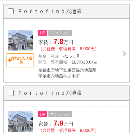
Ｐｏｒｔｏｆｉｎｏ六地蔵
UP
マンション
7.8
家賃：
万円
（共益費・管理費等 6,000円）
敷金・礼金
-/1.5ヵ月
お気に入り追
間取・専有面積
1LDK/29.64㎡
加
京都市営地下鉄東西線六地蔵駅
宇治市六地蔵柿ノ木町
Ｐｏｒｔｏｆｉｎｏ六地蔵
UP
マンション
7.9
家賃：
万円
（共益費・管理費等 6,000円）