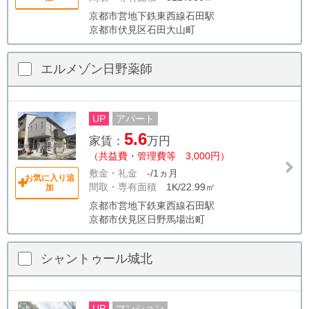
京都市営地下鉄東西線石田駅
京都市伏見区石田大山町
エルメゾン日野薬師
UP
アパート
5.6
家賃：
万円
（共益費・管理費等 3,000円）
敷金・礼金
-/1ヵ月
お気に入り追
間取・専有面積
1K/22.99㎡
加
京都市営地下鉄東西線石田駅
京都市伏見区日野馬場出町
シャントゥール城北
UP
マンション