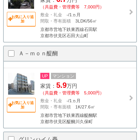
家賃：
万円
（共益費・管理費等 7,000円）
敷金・礼金
-/1ヵ月
お気に入り追
間取・専有面積
3LDK/56㎡
加
京都市営地下鉄東西線石田駅
京都市伏見区石田大山町
Ａ－ｍｏｎ醍醐
UP
マンション
5.9
家賃：
万円
（共益費・管理費等 5,000円）
敷金・礼金
-/1ヵ月
お気に入り追
間取・専有面積
1K/27.6㎡
加
京都市営地下鉄東西線醍醐駅
京都市伏見区醍醐川久保町
グリンハイム轟