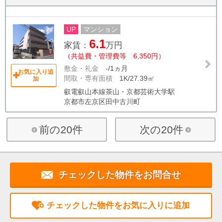
UP
マンション
6.1
家賃：
万円
（共益費・管理費等 6,350円）
敷金・礼金
-/1ヵ月
お気に入り追
間取・専有面積
1K/27.39㎡
加
叡電叡山本線茶山・京都芸術大学駅
京都市左京区田中古川町
前の20件
次の20件
チェックした物件をお問合せ
チェックした物件をお気に入りに追加