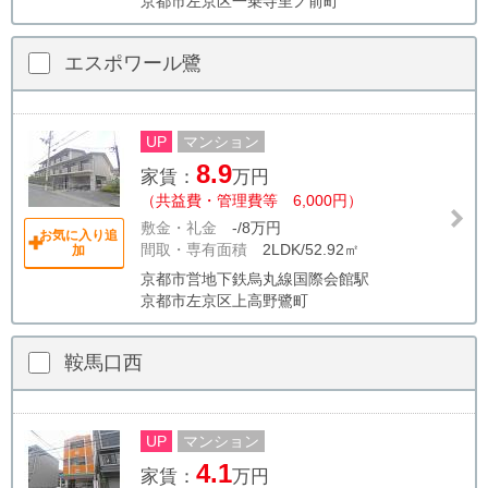
京都市左京区一乗寺里ノ前町
エスポワール鷺
UP
マンション
8.9
家賃：
万円
（共益費・管理費等 6,000円）
敷金・礼金
-/8万円
お気に入り追
間取・専有面積
2LDK/52.92㎡
加
京都市営地下鉄烏丸線国際会館駅
京都市左京区上高野鷺町
鞍馬口西
UP
マンション
4.1
家賃：
万円