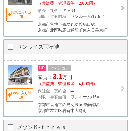
（共益費・管理費等 2,000円）
敷金・礼金
-/1ヵ月
お気に入り追
間取・専有面積
ワンルーム/17.5㎡
加
京都市営地下鉄烏丸線鞍馬口駅
京都市北区鞍馬口通新町東入長乗東町
サンライズ宝ヶ池
UP
マンション
3.1
家賃：
万円
（共益費・管理費等 4,000円）
保証金・契約金
-/-
お気に入り追
間取・専有面積
ワンルーム/15㎡
加
京都市営地下鉄烏丸線国際会館駅
京都市左京区岩倉中大鷺町
メゾンＫ‐ｔｈｒｅｅ