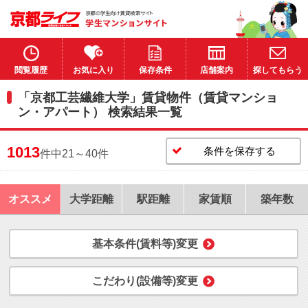
閲覧履歴
お気に入り
保存条件
店舗案内
探してもらう
「京都工芸繊維大学」賃貸物件（賃貸マンショ
ン・アパート） 検索結果一覧
1013
条件を保存する
件中21～40件
オススメ
大学距離
駅距離
家賃順
築年数
基本条件(賃料等)変更
こだわり(設備等)変更