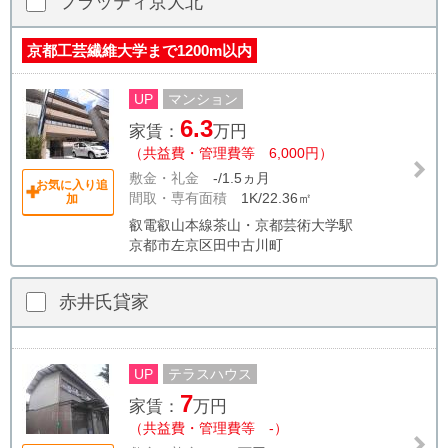
フラッティ京大北
京都工芸繊維大学まで1200m以内
UP
マンション
6.3
家賃：
万円
（共益費・管理費等 6,000円）
敷金・礼金
-/1.5ヵ月
お気に入り追
間取・専有面積
1K/22.36㎡
加
叡電叡山本線茶山・京都芸術大学駅
京都市左京区田中古川町
赤井氏貸家
UP
テラスハウス
7
家賃：
万円
（共益費・管理費等 -）