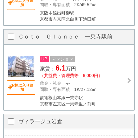
お気に入り追
間取・専有面積
2K/49.52㎡
加
京阪本線出町柳駅
京都市左京区北白川下池田町
Ｃｏｔｏ Ｇｌａｎｃｅ 一乗寺駅前
UP
マンション
6.1
家賃：
万円
（共益費・管理費等 6,000円）
敷金・礼金
-/-
お気に入り追
間取・専有面積
1K/27.12㎡
加
叡電叡山本線一乗寺駅
京都市左京区一乗寺里ノ前町
ヴィラージュ岩倉