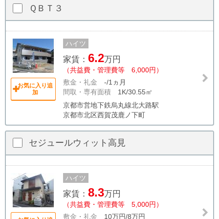
ＱＢＴ３
ハイツ
6.2
家賃：
万円
（共益費・管理費等 6,000円）
敷金・礼金
-/1ヵ月
お気に入り追
間取・専有面積
1K/30.55㎡
加
京都市営地下鉄烏丸線北大路駅
京都市北区西賀茂鹿ノ下町
セジュールウィット高見
ハイツ
8.3
家賃：
万円
（共益費・管理費等 5,000円）
敷金・礼金
10万円/8万円