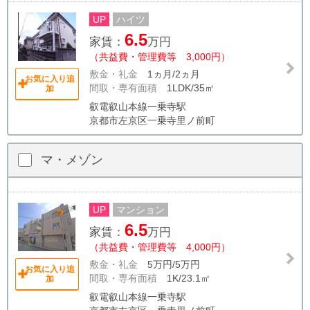
UP
ハイツ
6.5
家賃：
万円
（共益費・管理費等 3,000円）
敷金・礼金
1ヵ月/2ヵ月
お気に入り追
間取・専有面積
1LDK/35㎡
加
叡電叡山本線一乗寺駅
京都市左京区一乗寺里ノ前町
マ・メゾン
UP
マンション
6.5
家賃：
万円
（共益費・管理費等 4,000円）
敷金・礼金
5万円/5万円
お気に入り追
間取・専有面積
1K/23.1㎡
加
叡電叡山本線一乗寺駅