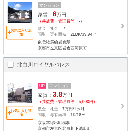
マンション
6
家賃：
万円
（共益費・管理費等 -）
敷金・礼金
-/-
お気に入り追
間取・専有面積
2LDK/39.94㎡
加
叡電鞍馬線岩倉駅
京都市左京区岩倉西河原町
北白川ロイヤルパレス
UP
マンション
3.8
家賃：
万円
（共益費・管理費等 5,000円）
敷金・礼金
7万円/1ヵ月
お気に入り追
間取・専有面積
1K/18㎡
加
京阪本線出町柳駅
京都市左京区北白川下池田町