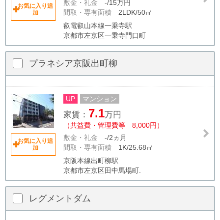
敷金・礼金
-/15万円
お気に入り追
間取・専有面積
2LDK/50㎡
加
叡電叡山本線一乗寺駅
京都市左京区一乗寺門口町
プラネシア京阪出町柳
UP
マンション
7.1
家賃：
万円
（共益費・管理費等 8,000円）
敷金・礼金
-/2ヵ月
お気に入り追
間取・専有面積
1K/25.68㎡
加
京阪本線出町柳駅
京都市左京区田中馬場町.
レグメントダム