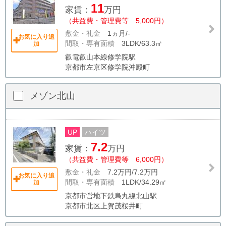
11
家賃：
万円
（共益費・管理費等 5,000円）
敷金・礼金
1ヵ月/-
お気に入り追
間取・専有面積
3LDK/63.3㎡
加
叡電叡山本線修学院駅
京都市左京区修学院沖殿町
メゾン北山
UP
ハイツ
7.2
家賃：
万円
（共益費・管理費等 6,000円）
敷金・礼金
7.2万円/7.2万円
お気に入り追
間取・専有面積
1LDK/34.29㎡
加
京都市営地下鉄烏丸線北山駅
京都市北区上賀茂桜井町