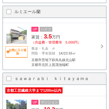
ルミエール蘭
UP
ハイツ
3.5
家賃：
万円
（共益費・管理費等 5,000円）
敷金・礼金
-/-
お気に入り追
間取・専有面積
1K/23.55㎡
加
京都市営地下鉄烏丸線北山駅
京都市北区上賀茂池端町
ｓａｗａｒａｂｉ ｋｉｔａｙａｍａ
京都工芸繊維大学まで1200m以内
UP
マンション