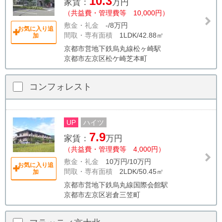
10.3
家賃：
万円
（共益費・管理費等 10,000円）
敷金・礼金
-/8万円
お気に入り追
間取・専有面積
1LDK/42.88㎡
加
京都市営地下鉄烏丸線松ヶ崎駅
京都市左京区松ケ崎芝本町
コンフォレスト
UP
ハイツ
7.9
家賃：
万円
（共益費・管理費等 4,000円）
敷金・礼金
10万円/10万円
お気に入り追
間取・専有面積
2LDK/50.45㎡
加
京都市営地下鉄烏丸線国際会館駅
京都市左京区岩倉三笠町