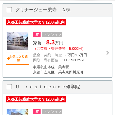
グリナージュ一乗寺 Ａ棟
京都工芸繊維大学まで1200m以内
UP
マンション
8.3
家賃：
万円
（共益費・管理費等 5,000円）
敷金・契約一時金
3万円/15万円
お気に入り追
間取・専有面積
1LDK/43.25㎡
加
叡電叡山本線一乗寺駅
京都市左京区一乗寺東閉川原町
Ｕ ｒｅｓｉｄｅｎｃｅ修学院
京都工芸繊維大学まで1200m以内
UP
マンション