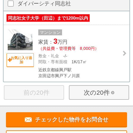
ダイバーシティ同志社
同志社女子大学（田辺）まで1200m以内
マンション
3
家賃：
万円
（共益費・管理費等 8,000円）
敷金・礼金
-/-
お気に入り追
間取・専有面積
1K/17㎡
加
近鉄京都線興戸駅
京田辺市興戸下ノ川原
前の20件
次の20件
チェックした物件をお問合せ