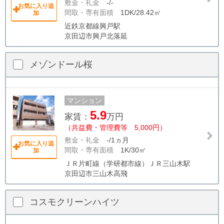
敷金・礼金
-/-
お気に入り追
間取・専有面積
1DK/28.42㎡
加
近鉄京都線興戸駅
京田辺市興戸北落延
メゾンドール桜
マンション
5.9
家賃：
万円
（共益費・管理費等 5,000円）
敷金・礼金
-/1ヵ月
お気に入り追
間取・専有面積
1K/30㎡
加
ＪＲ片町線（学研都市線）ＪＲ三山木駅
京田辺市三山木高飛
コスモクリーンハイツ