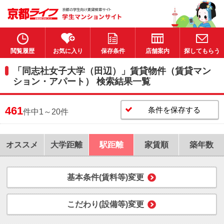
閲覧履歴
お気に入り
保存条件
店舗案内
探してもらう
「同志社女子大学（田辺）」賃貸物件（賃貸マン
ション・アパート） 検索結果一覧
461
条件を保存する
件中1～20件
オススメ
大学距離
駅距離
家賃順
築年数
基本条件(賃料等)変更
こだわり(設備等)変更