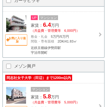
カーサヒラキ
UP
マンション
6.4
家賃：
万円
（共益費・管理費等 6,000円）
敷金・礼金
5万円/5万円
お気に入り追
間取・専有面積
2DK/41.83㎡
加
近鉄京都線伊勢田駅
宇治市開町
メゾン興戸
同志社女子大学（田辺）まで1200m以内
マンション
5.8
家賃：
万円
（共益費・管理費等 5,000円）