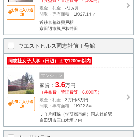
（共益費・管理費等 4,100円）
敷金・礼金
-/1ヵ月
お気に入り追
間取・専有面積
1K/27.14㎡
加
近鉄京都線興戸駅
京田辺市興戸和井田
ウエストヒルズ同志社前Ⅰ号館
同志社女子大学（田辺）まで1200m以内
マンション
3.6
家賃：
万円
（共益費・管理費等 6,000円）
敷金・礼金
3万円/5万円
お気に入り追
間取・専有面積
1K/22.8㎡
加
ＪＲ片町線（学研都市線）同志社前駅
京田辺市三山木垣ノ内