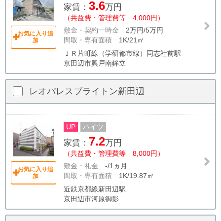
3.6
家賃：
万円
（共益費・管理費等 4,000円）
敷金・契約一時金
2万円/5万円
お気に入り追
間取・専有面積
1K/21㎡
加
ＪＲ片町線（学研都市線）同志社前駅
京田辺市興戸南鉾立
レオパレスブライトン新田辺
UP
ハイツ
7.2
家賃：
万円
（共益費・管理費等 8,000円）
敷金・礼金
-/1ヵ月
お気に入り追
間取・専有面積
1K/19.87㎡
加
近鉄京都線新田辺駅
京田辺市河原御影