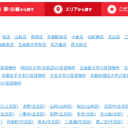
桂店
山科店
長岡店
京都駅前店
小倉店
出町柳店
北山店
条駅前店
立命館大学前店
百万遍店
西大路店
の賃貸物件
同志社大学(京田辺)の賃貸物件
立命館大学の賃貸物件
京
京都女子大学の賃貸物件
大谷大学の賃貸物件
京都外国語大学の賃
学の賃貸物件
口(上京区)
木野(左京区)
山科(山科区)
椥辻(山科区)
元田中(左京区
(左京区)
一乗寺(左京区)
高野(左京区)
衣笠(北区)
北大路(北区)
)
河原町(中京区)
烏丸(中京区)
二条城(中京区)
西ノ京(中京区)