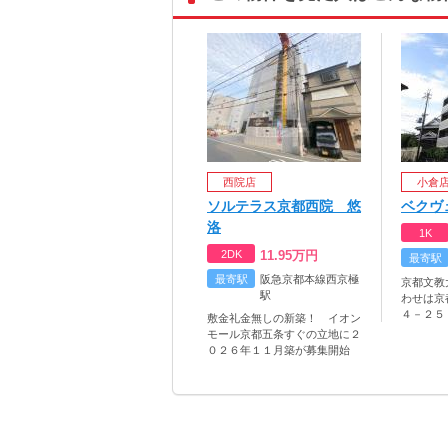
西院店
小倉
ソルテラス京都西院 悠
ベクヴ
洛
1K
2DK
11.95
万円
最寄駅
最寄駅
阪急京都本線西京極
京都文教
駅
わせは京
４－２５
敷金礼金無しの新築！ イオン
モール京都五条すぐの立地に２
０２６年１１月築が募集開始