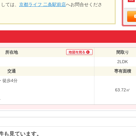
ましては、
京都ライフ 二条駅前店
へお問合せくださ
所在地
間取り
2LDK
交通
専有面積
・徒歩4分
63.72㎡
分
件も見ています。