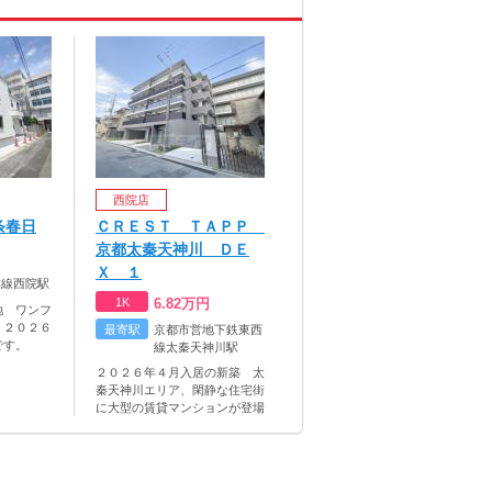
西院店
条春日
ＣＲＥＳＴ ＴＡＰＰ
京都太秦天神川 ＤＥ
Ｘ １
本線西院駅
1K
6.82
万円
地 ワンフ
。２０２６
最寄駅
京都市営地下鉄東西
です。
線太秦天神川駅
２０２６年４月入居の新築 太
秦天神川エリア、閑静な住宅街
に大型の賃貸マンションが登場