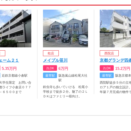
店
桂店
西院店
ェーム２１
メイプル笹川
京都グランデ四
5.35
万円
2LDK
6
万円
2LDK
15.2
万円
近鉄京都線小倉駅
最寄駅
阪急嵐山線松尾大社
最寄駅
阪急京都
駅
大学生限定 お問い合
西院駅徒歩５分の立
鈴虫寺も歩いていける 松尾小
都ライフ小倉店０７７
ロア１戸の独立設計
学校まで徒歩２分。魅了の２Ｌ
－６５００まで
年築７月完成の物件
ＤＫはファミリー様向け。