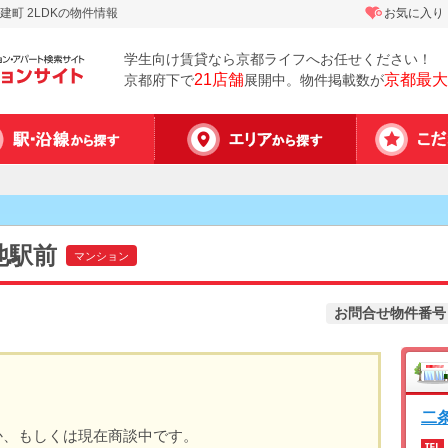
町 2LDKの物件情報
お気に入り
学生向け賃貸なら京都ライフへお任せください！
21店舗
京都最大
京都府下で
展開中。物件掲載数が
池駅前
マンション
お問合せ物件番号
二
か、もしくは現在商談中です。