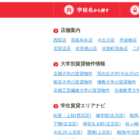
店舗案内
西院店
四条烏丸店
今出川店
丹波橋店
京田辺店
伏見桃山店
河原町四条店
二
大学別賃貸物件情報
京都大学の賃貸物件
同志社大学(今出川)
龍谷大学の賃貸物件
佛教大学の賃貸物件
京都工芸繊維大学の賃貸物件
京都教育大
学生賃貸エリアナビ
松尾・上桂(西京区)
修学院(左京区)
鞍馬
下鴨(左京区)
神宮丸太町(左京区)
松ヶ崎
今出川(上京区)
西陣(上京区)
御池(中京区