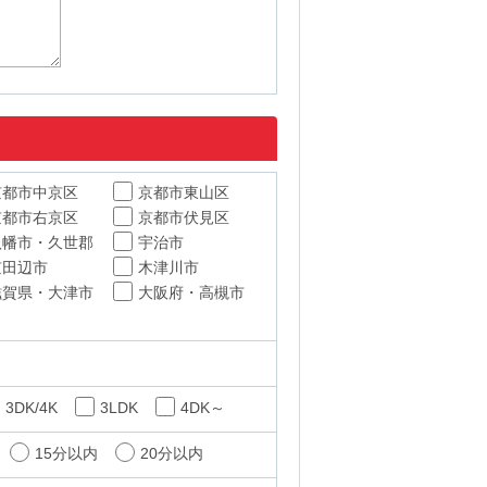
京都市中京区
京都市東山区
京都市右京区
京都市伏見区
八幡市・久世郡
宇治市
京田辺市
木津川市
滋賀県・大津市
大阪府・高槻市
3DK/4K
3LDK
4DK～
15分以内
20分以内