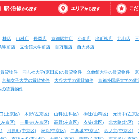
桂店
山科店
長岡店
京都駅前店
小倉店
出町柳店
北山店
条駅前店
立命館大学前店
百万遍店
西大路店
の賃貸物件
同志社大学(京田辺)の賃貸物件
立命館大学の賃貸物件
京
京都女子大学の賃貸物件
大谷大学の賃貸物件
京都外国語大学の賃
学の賃貸物件
口(上京区)
木野(左京区)
山科(山科区)
椥辻(山科区)
元田中(左京区
(左京区)
一乗寺(左京区)
高野(左京区)
衣笠(北区)
北大路(北区)
)
河原町(中京区)
烏丸(中京区)
二条城(中京区)
西ノ京(中京区)