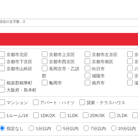
現在の文字数：
0
京都市北区
京都市上京区
京都市左京区
京都市下京区
京都市西京区
京都市南区
京都市山科区
長岡京市・乙訓
向日市
郡
城陽市
相楽郡精華町
亀岡市
南丹市
大阪府・島本町
マンション
アパート・ハイツ
貸家・テラスハウス
1ルーム/1K
1DK/2K
1LDK
2DK/3K
2LDK
指定なし
1分以内
5分以内
7分以内
10分以内