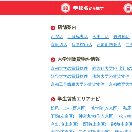
店舗案内
西院店
四条烏丸店
今出川店
丹波橋店
京田辺店
伏見桃山店
河原町四条店
二
大学別賃貸物件情報
京都大学の賃貸物件
同志社大学(今出川)
龍谷大学の賃貸物件
佛教大学の賃貸物件
京都工芸繊維大学の賃貸物件
京都教育大
学生賃貸エリアナビ
松尾・上桂(西京区)
修学院(左京区)
鞍馬
下鴨(左京区)
神宮丸太町(左京区)
松ヶ崎
今出川(上京区)
西陣(上京区)
御池(中京区