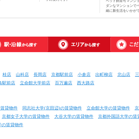
ペット飼育可マンシ
ダンなマンションで
緒に新生活をいかが
桂店
山科店
長岡店
京都駅前店
小倉店
出町柳店
北山店
条駅前店
立命館大学前店
百万遍店
西大路店
の賃貸物件
同志社大学(京田辺)の賃貸物件
立命館大学の賃貸物件
京
京都女子大学の賃貸物件
大谷大学の賃貸物件
京都外国語大学の賃
学の賃貸物件