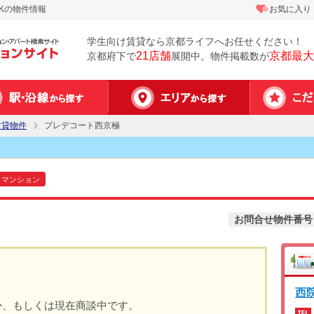
Kの物件情報
お気に入り
学生向け賃貸なら京都ライフへお任せください！
21店舗
京都最大
京都府下で
展開中。物件掲載数が
賃貸物件
プレデコート西京極
マンション
お問合せ物件番号
西
か、もしくは現在商談中です。