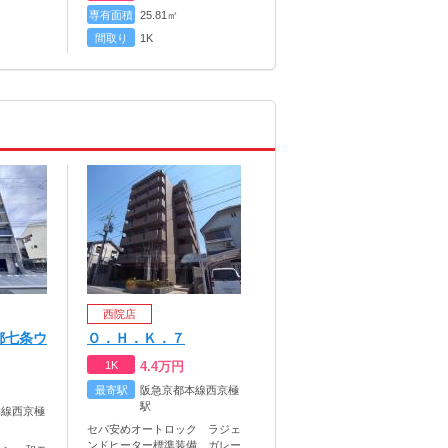
専有面積
25.81㎡
間取り
1K
西院店
都七条ウ
Ｏ．Ｈ．Ｋ．７
1K
4.4
万円
最寄駅
阪急京都本線西京極
駅
本線西京極
セパ安めオートロック ラジェ
ンドヒーター標準装備。ガレー