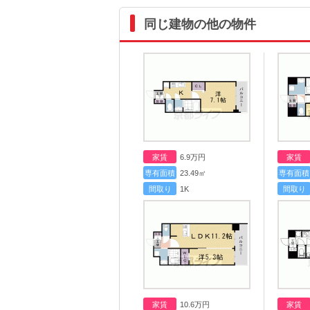
同じ建物の他の物件
家賃
6.9
万円
家賃
専有面積
23.49㎡
専有面積
間取り
1K
間取り
家賃
10.6
万円
家賃