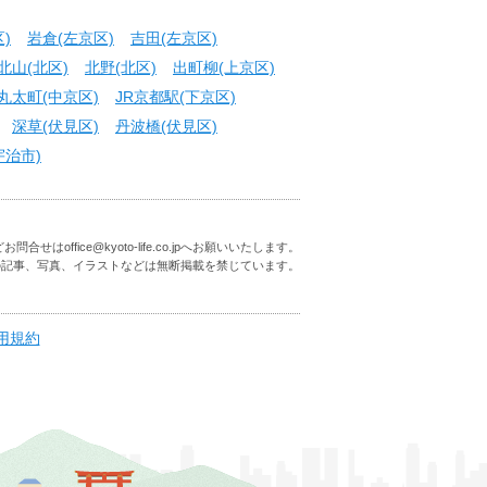
)
岩倉(左京区)
吉田(左京区)
北山(北区)
北野(北区)
出町柳(上京区)
丸太町(中京区)
JR京都駅(下京区)
深草(伏見区)
丹波橋(伏見区)
宇治市)
はoffice@kyoto-life.co.jpへお願いいたします。
の記事、写真、イラストなどは無断掲載を禁じています。
用規約