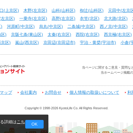
口(上京区)
木野(左京区)
山科(山科区)
椥辻(山科区)
元田中(左京区
(左京区)
一乗寺(左京区)
高野(左京区)
衣笠(北区)
北大路(北区)
)
河原町(中京区)
烏丸(中京区)
二条城(中京区)
西ノ京(中京区)
区)
京阪七条(東山区)
太秦(右京区)
西院(右京区)
西京極(右京区)
京区)
嵐山(西京区)
京田辺(京田辺市)
宇治・黄檗(宇治市)
小倉(
当ページに関するご意見・質問などお問合せ
当ホームページ掲載
マップ
会社案内
お問合せ
個人情報の取扱いについて
利
Copyright © 1998-2026 KyotoLife Co. All Rights Reserved.
する詳細は
こち
OK