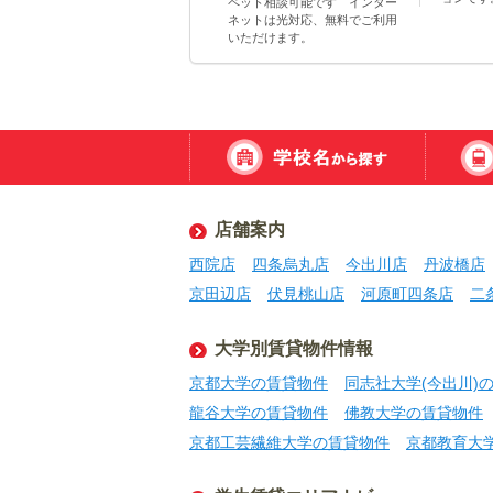
ペット相談可能です インター
ネットは光対応、無料でご利用
いただけます。
店舗案内
西院店
四条烏丸店
今出川店
丹波橋店
京田辺店
伏見桃山店
河原町四条店
二
大学別賃貸物件情報
京都大学の賃貸物件
同志社大学(今出川)
龍谷大学の賃貸物件
佛教大学の賃貸物件
京都工芸繊維大学の賃貸物件
京都教育大