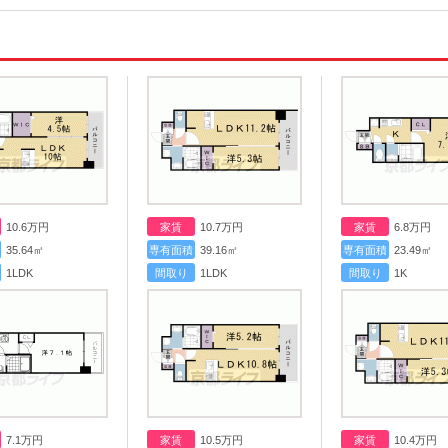
10.6
万円
家賃
10.7
万円
家賃
6.8
万円
35.64㎡
専有面積
39.16㎡
専有面積
23.49㎡
1LDK
間取り
1LDK
間取り
1K
7.1
万円
家賃
10.5
万円
家賃
10.4
万円