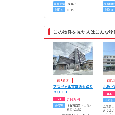
専有面積
39.16㎡
専有面積
間取り
1LDK
間取り
この物件を見た人はこんな物
西大路店
西院
アスヴェル京都西大路Ｓ
小原ビ
ＯＵＴＨ
1DK
2K
7.16
万円
最寄駅
最寄駅
ＪＲ東海道・山陽本
全改装し
線西大路駅
まで徒歩
ョンです