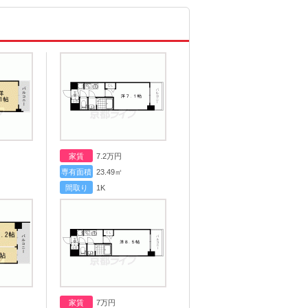
家賃
7.2
万円
専有面積
23.49㎡
間取り
1K
家賃
7
万円