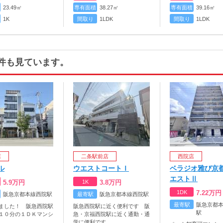
23.49㎡
専有面積
38.27㎡
専有面積
39.16㎡
1K
間取り
1LDK
間取り
1LDK
件も見ています。
店
二条駅前店
西院店
ル
ウエストコートＩ
ベラジオ雅び京
エストⅡ
5.9
万円
1K
3.8
万円
1DK
7.22
万円
阪急京都本線西院駅
最寄駅
阪急京都本線西院駅
最寄駅
阪急京都
ました！ 阪急西院駅
阪急西院駅に近く便利です 阪
駅
１０分の１ＤＫマンシ
急・京福西院駅に近く通勤・通
。
学に便利です。