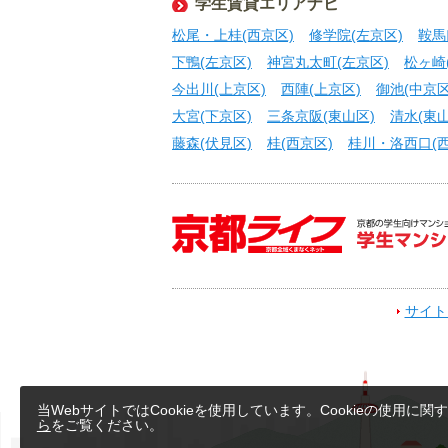
学生賃貸エリアナビ
松尾・上桂(西京区)
修学院(左京区)
鞍馬
下鴨(左京区)
神宮丸太町(左京区)
松ヶ崎
今出川(上京区)
西陣(上京区)
御池(中京区
大宮(下京区)
三条京阪(東山区)
清水(東山
藤森(伏見区)
桂(西京区)
桂川・洛西口(西
サイト
当WebサイトではCookieを使用しています。Cookieの使用に関
ら
をご覧ください。