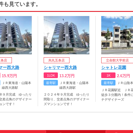
件も見ています。
五条店
烏丸五条店
立命館大学前店
マー西大路
シャリマー西大路
シャトレ花園
15.9
万円
1LDK
13.2
万円
1K
2.6
万円
ＪＲ東海道・山陽本
最寄駅
ＪＲ東海道・山陽本
最寄駅
ＪＲ山陰
線西大路駅
線西大路駅
ＪＲ花園駅近 ＪＲ
年９月完成 ゆったり
２０２４年９月完成 ゆったり
徒歩３分圏内！条件
交差点角のデザイナー
間取り、交差点角のデザイナー
チデザイナーズ
ョンです！
ズマンションです！