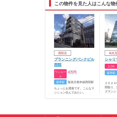
この物件を見た人はこんな物
西院店
烏丸
プランニングバンクビル
シャリ
西院
1LDK
ワンルー
4
万円
最寄駅
ム
最寄駅
阪急京都本線西院駅
２０２４
間取り、
ちょっとお洒落です。こんなマ
ズマンシ
ンション住んでみたい。