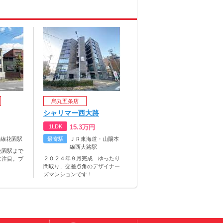
烏丸五条店
シャリマー西大路
1LDK
15.3
万円
本線花園駅
最寄駅
ＪＲ東海道・山陽本
線西大路駅
花園駅まで
２０２４年９月完成 ゆったり
に注目。プ
間取り、交差点角のデザイナー
ズマンションです！