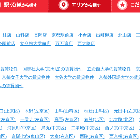
桂店
山科店
長岡店
京都駅前店
小倉店
出町柳店
北山店
条駅前店
立命館大学前店
百万遍店
西大路店
の賃貸物件
同志社大学(京田辺)の賃貸物件
立命館大学の賃貸物件
京
京都女子大学の賃貸物件
大谷大学の賃貸物件
京都外国語大学の賃
学の賃貸物件
口(上京区)
木野(左京区)
山科(山科区)
椥辻(山科区)
元田中(左京区
(左京区)
一乗寺(左京区)
高野(左京区)
衣笠(北区)
北大路(北区)
)
河原町(中京区)
烏丸(中京区)
二条城(中京区)
西ノ京(中京区)
区)
京阪七条(東山区)
太秦(右京区)
西院(右京区)
西京極(右京区)