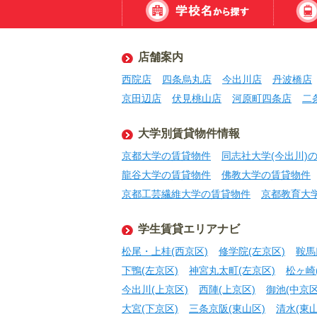
店舗案内
西院店
四条烏丸店
今出川店
丹波橋店
京田辺店
伏見桃山店
河原町四条店
二
大学別賃貸物件情報
京都大学の賃貸物件
同志社大学(今出川)
龍谷大学の賃貸物件
佛教大学の賃貸物件
京都工芸繊維大学の賃貸物件
京都教育大
学生賃貸エリアナビ
松尾・上桂(西京区)
修学院(左京区)
鞍馬
下鴨(左京区)
神宮丸太町(左京区)
松ヶ崎
今出川(上京区)
西陣(上京区)
御池(中京区
大宮(下京区)
三条京阪(東山区)
清水(東山