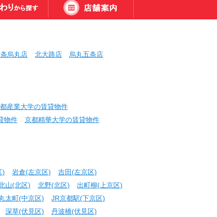
三条烏丸店
北大路店
烏丸五条店
都産業大学の賃貸物件
貸物件
京都精華大学の賃貸物件
)
岩倉(左京区)
吉田(左京区)
北山(北区)
北野(北区)
出町柳(上京区)
丸太町(中京区)
JR京都駅(下京区)
深草(伏見区)
丹波橋(伏見区)