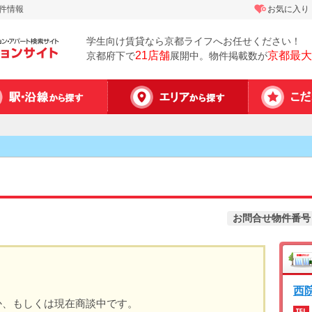
物件情報
お気に入り
学生向け賃貸なら京都ライフへお任せください！
21店舗
京都最大
京都府下で
展開中。物件掲載数が
お問合せ物件番号
西
か、もしくは現在商談中です。