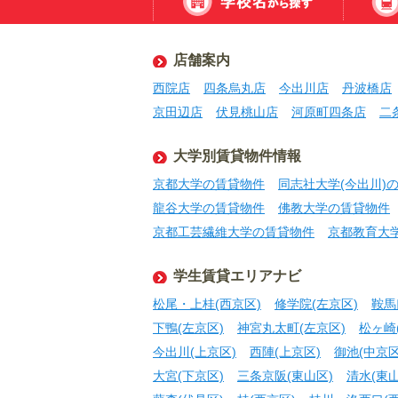
店舗案内
西院店
四条烏丸店
今出川店
丹波橋店
京田辺店
伏見桃山店
河原町四条店
二
大学別賃貸物件情報
京都大学の賃貸物件
同志社大学(今出川)
龍谷大学の賃貸物件
佛教大学の賃貸物件
京都工芸繊維大学の賃貸物件
京都教育大
学生賃貸エリアナビ
松尾・上桂(西京区)
修学院(左京区)
鞍馬
下鴨(左京区)
神宮丸太町(左京区)
松ヶ崎
今出川(上京区)
西陣(上京区)
御池(中京区
大宮(下京区)
三条京阪(東山区)
清水(東山