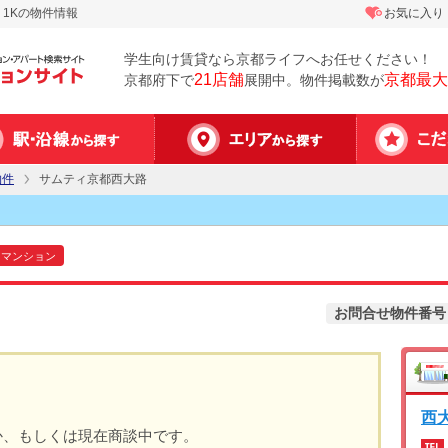
1Kの物件情報
お気に入り
学生向け賃貸なら京都ライフへお任せください！
21店舗
京都最大
京都府下で
展開中。物件掲載数が
物件
サムティ京都西大路
マンション
お問合せ物件番号
西
か、もしくは現在商談中です。