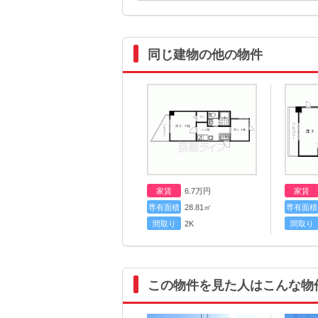
同じ建物の他の物件
家賃
6.7
万円
家賃
専有面積
28.81㎡
専有面積
間取り
2K
間取り
この物件を見た人はこんな物