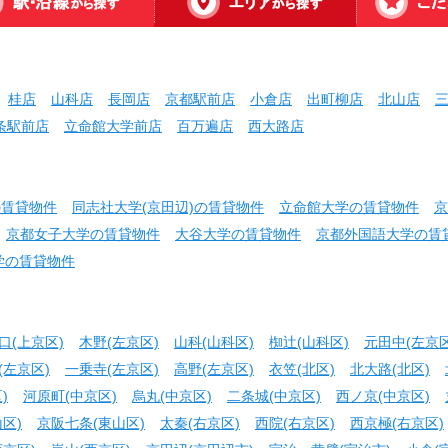
桂店
山科店
長岡店
京都駅前店
小倉店
出町柳店
北山店
条駅前店
立命館大学前店
百万遍店
西大路店
の賃貸物件
同志社大学(京田辺)の賃貸物件
立命館大学の賃貸物件
京
京都女子大学の賃貸物件
大谷大学の賃貸物件
京都外国語大学の賃
学の賃貸物件
口(上京区)
木野(左京区)
山科(山科区)
椥辻(山科区)
元田中(左京区
(左京区)
一乗寺(左京区)
高野(左京区)
衣笠(北区)
北大路(北区)
)
河原町(中京区)
烏丸(中京区)
二条城(中京区)
西ノ京(中京区)
区)
京阪七条(東山区)
太秦(右京区)
西院(右京区)
西京極(右京区)