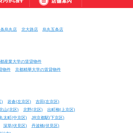
三条烏丸店
北大路店
烏丸五条店
都産業大学の賃貸物件
貸物件
京都精華大学の賃貸物件
)
岩倉(左京区)
吉田(左京区)
北山(北区)
北野(北区)
出町柳(上京区)
丸太町(中京区)
JR京都駅(下京区)
深草(伏見区)
丹波橋(伏見区)