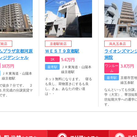
駅前店
京都駅前店
烏丸五条店
ムプラザ京都河原
ＷＥＳＴ９京都駅
ライオンズマン
レジデンシャル
洞院
1K
5.6
万円
10
万円
ワンルー
3.8
万円
最寄駅
ＪＲ東海道・山陽本
ム
線京都駅
ＪＲ東海道・山陽本
最寄駅
京都市営
線京都駅
ネット無料になります。 寝る
線五条駅
も良し、荷物置きにするも良
で徒歩７分です。 ２
し。さぁ、あなたの使い道
なんといっても分譲
１月完成の分譲賃貸マ
は・・
学（大宮）、華頂短
です。
坊短期大学への通学
す。