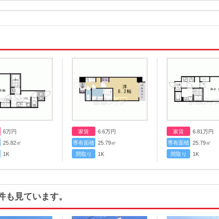
6
万円
家賃
6.6
万円
家賃
6.81
万円
25.82㎡
専有面積
25.79㎡
専有面積
25.79㎡
1K
間取り
1K
間取り
1K
件も見ています。