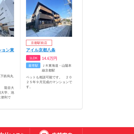
京都駅前店
ション東
アイル京都八条
1LDK
14.6
万円
最寄駅
ＪＲ東海道・山陽本
線京都駅
地下鉄烏丸
ペットも相談可能です。 ２０
２５年９月完成のマンションで
す。
。 龍谷大
期大学、池
に便利で