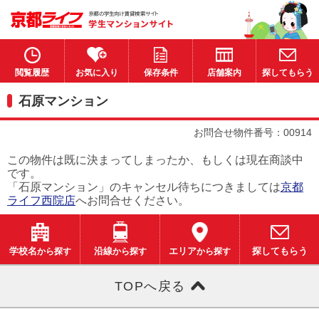
閲覧履歴
お気に入り
保存条件
店舗案内
探してもらう
石原マンション
お問合せ物件番号：00914
この物件は既に決まってしまったか、もしくは現在商談中
です。
「石原マンション」のキャンセル待ちにつきましては
京都
ライフ西院店
へお問合せください。
学校名
から探す
沿線
から探す
エリア
から探す
探してもらう
TOPへ戻る