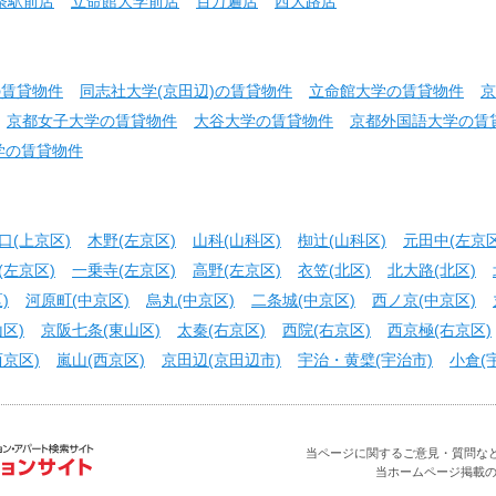
条駅前店
立命館大学前店
百万遍店
西大路店
の賃貸物件
同志社大学(京田辺)の賃貸物件
立命館大学の賃貸物件
京
京都女子大学の賃貸物件
大谷大学の賃貸物件
京都外国語大学の賃
学の賃貸物件
口(上京区)
木野(左京区)
山科(山科区)
椥辻(山科区)
元田中(左京区
(左京区)
一乗寺(左京区)
高野(左京区)
衣笠(北区)
北大路(北区)
)
河原町(中京区)
烏丸(中京区)
二条城(中京区)
西ノ京(中京区)
区)
京阪七条(東山区)
太秦(右京区)
西院(右京区)
西京極(右京区)
京区)
嵐山(西京区)
京田辺(京田辺市)
宇治・黄檗(宇治市)
小倉(
当ページに関するご意見・質問などお問合せ
当ホームページ掲載