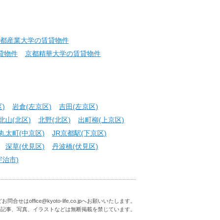
都産業大学の賃貸物件
貸物件
京都精華大学の賃貸物件
)
岩倉(左京区)
吉田(左京区)
北山(北区)
北野(北区)
出町柳(上京区)
丸太町(中京区)
JR京都駅(下京区)
深草(伏見区)
丹波橋(伏見区)
宇治市)
はoffice@kyoto-life.co.jpへお願いいたします。
の記事、写真、イラストなどは無断掲載を禁じています。