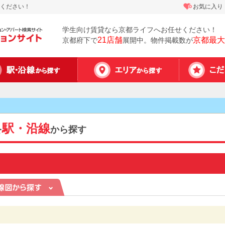
ください！
お気に入り
学生向け賃貸なら京都ライフへお任せください！
21店舗
京都最大
京都府下で
展開中。物件掲載数が
駅・沿線
を
から探す