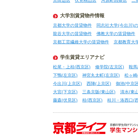
京田辺店
伏見桃山店
河原町四条店
二
大学別賃貸物件情報
京都大学の賃貸物件
同志社大学(今出川)
龍谷大学の賃貸物件
佛教大学の賃貸物件
京都工芸繊維大学の賃貸物件
京都教育大
学生賃貸エリアナビ
松尾・上桂(西京区)
修学院(左京区)
鞍馬
下鴨(左京区)
神宮丸太町(左京区)
松ヶ崎
今出川(上京区)
西陣(上京区)
御池(中京区
大宮(下京区)
三条京阪(東山区)
清水(東山
藤森(伏見区)
桂(西京区)
桂川・洛西口(西