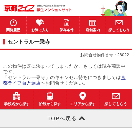
閲覧履歴
お気に入り
保存条件
店舗案内
探してもらう
セントラル一乗寺
お問合せ物件番号：28022
この物件は既に決まってしまったか、もしくは現在商談中
です。
「セントラル一乗寺」のキャンセル待ちにつきましては
京
都ライフ百万遍店
へお問合せください。
学校名
から探す
沿線
から探す
エリア
から探す
探してもらう
TOPへ戻る