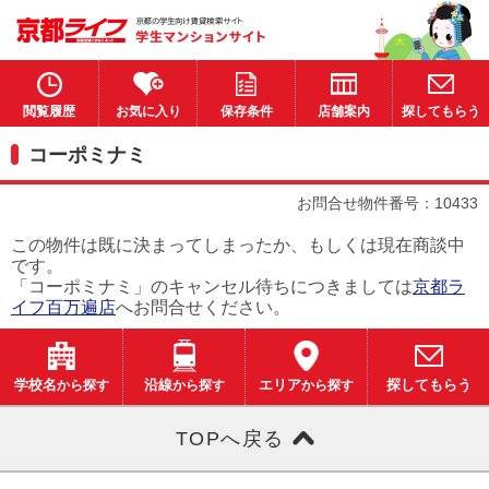
閲覧履歴
お気に入り
保存条件
店舗案内
探してもらう
コーポミナミ
お問合せ物件番号：10433
この物件は既に決まってしまったか、もしくは現在商談中
です。
「コーポミナミ」のキャンセル待ちにつきましては
京都ラ
イフ百万遍店
へお問合せください。
学校名
から探す
沿線
から探す
エリア
から探す
探してもらう
TOPへ戻る