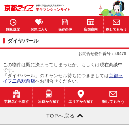
閲覧履歴
お気に入り
保存条件
店舗案内
探してもらう
ダイヤパール
お問合せ物件番号：49476
この物件は既に決まってしまったか、もしくは現在商談中
です。
「ダイヤパール」のキャンセル待ちにつきましては
京都ラ
イフ二条駅前店
へお問合せください。
学校名
から探す
沿線
から探す
エリア
から探す
探してもらう
TOPへ戻る