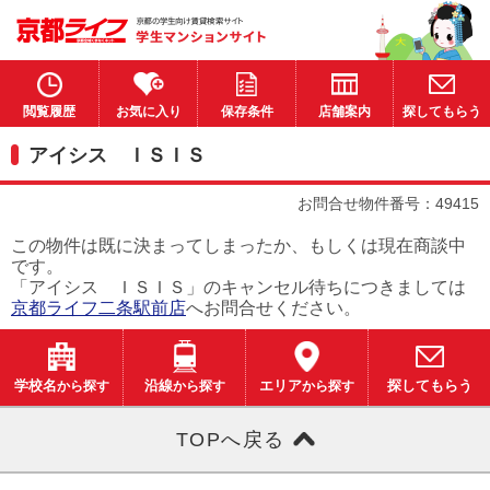
閲覧履歴
お気に入り
保存条件
店舗案内
探してもらう
アイシス ＩＳＩＳ
お問合せ物件番号：49415
この物件は既に決まってしまったか、もしくは現在商談中
です。
「アイシス ＩＳＩＳ」のキャンセル待ちにつきましては
京都ライフ二条駅前店
へお問合せください。
学校名
から探す
沿線
から探す
エリア
から探す
探してもらう
TOPへ戻る