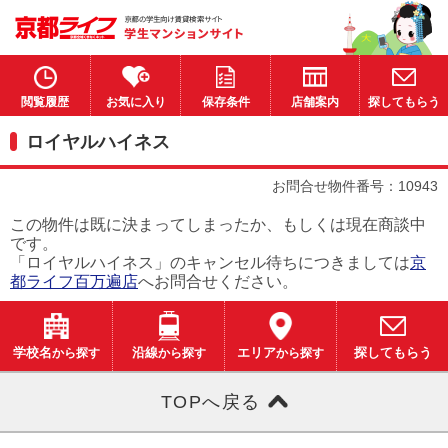
閲覧履歴
お気に入り
保存条件
店舗案内
探してもらう
ロイヤルハイネス
お問合せ物件番号：10943
この物件は既に決まってしまったか、もしくは現在商談中
です。
「ロイヤルハイネス」のキャンセル待ちにつきましては
京
都ライフ百万遍店
へお問合せください。
学校名
から探す
沿線
から探す
エリア
から探す
探してもらう
TOPへ戻る