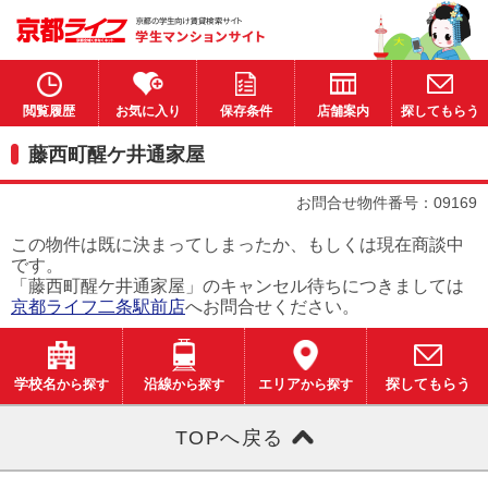
閲覧履歴
お気に入り
保存条件
店舗案内
探してもらう
藤西町醒ケ井通家屋
お問合せ物件番号：09169
この物件は既に決まってしまったか、もしくは現在商談中
です。
「藤西町醒ケ井通家屋」のキャンセル待ちにつきましては
京都ライフ二条駅前店
へお問合せください。
学校名
から探す
沿線
から探す
エリア
から探す
探してもらう
TOPへ戻る