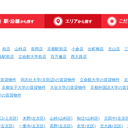
桂店
山科店
長岡店
京都駅前店
小倉店
出町柳店
北山店
条駅前店
立命館大学前店
百万遍店
西大路店
の賃貸物件
同志社大学(京田辺)の賃貸物件
立命館大学の賃貸物件
京
京都女子大学の賃貸物件
大谷大学の賃貸物件
京都外国語大学の賃
学の賃貸物件
口(上京区)
木野(左京区)
山科(山科区)
椥辻(山科区)
元田中(左京区
(左京区)
一乗寺(左京区)
高野(左京区)
衣笠(北区)
北大路(北区)