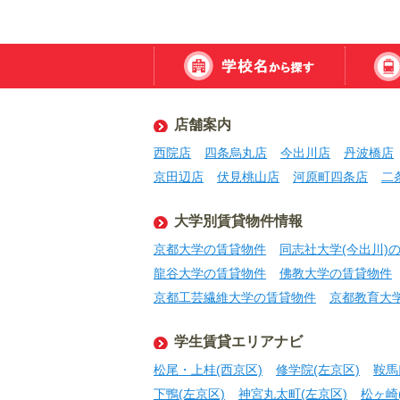
店舗案内
西院店
四条烏丸店
今出川店
丹波橋店
京田辺店
伏見桃山店
河原町四条店
二
大学別賃貸物件情報
京都大学の賃貸物件
同志社大学(今出川)
龍谷大学の賃貸物件
佛教大学の賃貸物件
京都工芸繊維大学の賃貸物件
京都教育大
学生賃貸エリアナビ
松尾・上桂(西京区)
修学院(左京区)
鞍馬
下鴨(左京区)
神宮丸太町(左京区)
松ヶ崎