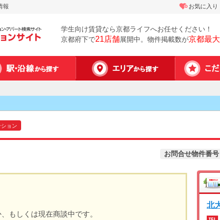
情報
お気に入り
学生向け賃貸なら京都ライフへお任せください！
21店舗
京都最大
京都府下で
展開中。物件掲載数が
ンション
お問合せ物件番号
北
か、もしくは現在商談中です。