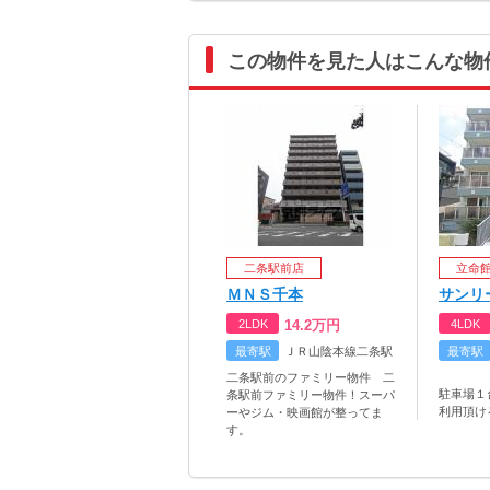
この物件を見た人はこんな物
二条駅前店
立命
ＭＮＳ千本
サンリ
2LDK
14.2
万円
4LDK
最寄駅
ＪＲ山陰本線二条駅
最寄駅
二条駅前のファミリー物件 二
駐車場１
条駅前ファミリー物件！スーパ
利用頂け
ーやジム・映画館が整ってま
す。