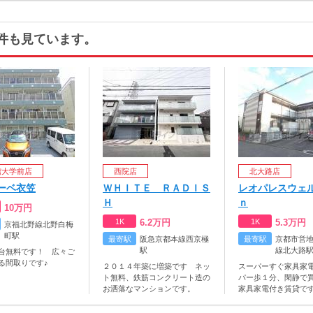
件も見ています。
館大学前店
西院店
北大路店
ーベ衣笠
ＷＨＩＴＥ ＲＡＤＩＳ
レオパレスウェ
Ｈ
ｎ
10
万円
1K
6.2
万円
1K
5.3
万円
京福北野線北野白梅
町駅
最寄駅
阪急京都本線西京極
最寄駅
京都市営
駅
線北大路
台無料です！ 広々ご
る間取りです♪
２０１４年築に増築です ネッ
スーパーすぐ家具家
ト無料、鉄筋コンクリート造の
パー歩１分、閑静で
お洒落なマンションです。
家具家電付き賃貸で