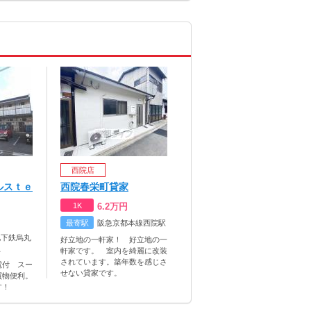
西院店
ルスｔｅ
西院春栄町貸家
1K
6.2
万円
最寄駅
阪急京都本線西院駅
地下鉄烏丸
好立地の一軒家！ 好立地の一
駅
軒家です。 室内を綺麗に改装
されています。築年数を感じさ
電付 スー
せない貸家です。
買物便利。
す！