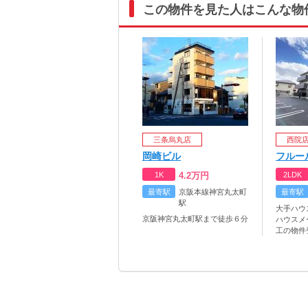
この物件を見た人はこんな物
三条烏丸店
西院
岡崎ビル
フルー
1K
4.2
万円
2LDK
最寄駅
京阪本線神宮丸太町
最寄駅
駅
大手ハウ
京阪神宮丸太町駅まで徒歩６分
ハウスメ
工の物件