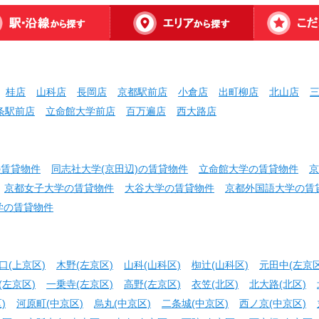
桂店
山科店
長岡店
京都駅前店
小倉店
出町柳店
北山店
条駅前店
立命館大学前店
百万遍店
西大路店
の賃貸物件
同志社大学(京田辺)の賃貸物件
立命館大学の賃貸物件
京
京都女子大学の賃貸物件
大谷大学の賃貸物件
京都外国語大学の賃
学の賃貸物件
口(上京区)
木野(左京区)
山科(山科区)
椥辻(山科区)
元田中(左京区
(左京区)
一乗寺(左京区)
高野(左京区)
衣笠(北区)
北大路(北区)
)
河原町(中京区)
烏丸(中京区)
二条城(中京区)
西ノ京(中京区)