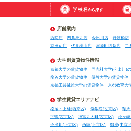
店舗案内
西院店
四条烏丸店
今出川店
丹波橋店
京田辺店
伏見桃山店
河原町四条店
二
大学別賃貸物件情報
京都大学の賃貸物件
同志社大学(今出川)
龍谷大学の賃貸物件
佛教大学の賃貸物件
京都工芸繊維大学の賃貸物件
京都教育大
学生賃貸エリアナビ
松尾・上桂(西京区)
修学院(左京区)
鞍馬
下鴨(左京区)
神宮丸太町(左京区)
松ヶ崎
今出川(上京区)
西陣(上京区)
御池(中京区