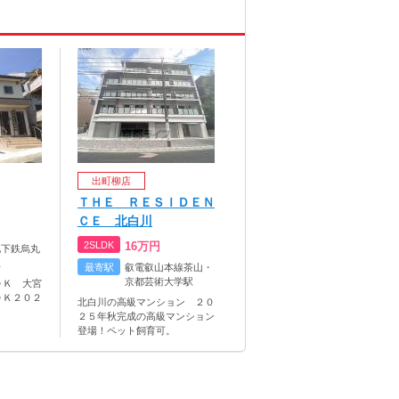
出町柳店
ＴＨＥ ＲＥＳＩＤＥＮ
ＣＥ 北白川
2SLDK
16
万円
地下鉄烏丸
駅
最寄駅
叡電叡山本線茶山・
京都芸術大学駅
ＤＫ 大宮
ＤＫ２０２
北白川の高級マンション ２０
２５年秋完成の高級マンション
登場！ペット飼育可。