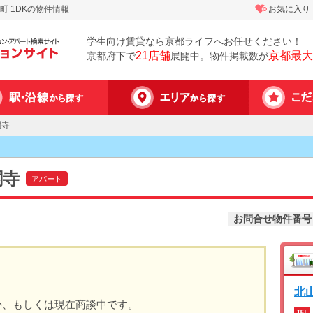
 1DKの物件情報
お気に入り
学生向け賃貸なら京都ライフへお任せください！
21店舗
京都最大
京都府下で
展開中。物件掲載数が
閣寺
閣寺
アパート
お問合せ物件番号
北
か、もしくは現在商談中です。