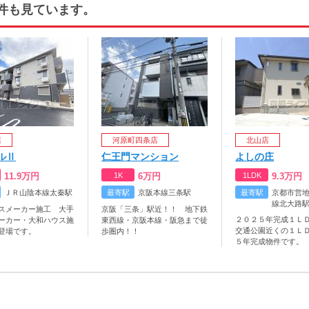
件も見ています。
店
河原町四条店
北山店
ルⅡ
仁王門マンション
よしの庄
11.9
万円
1K
6
万円
1LDK
9.3
万円
ＪＲ山陰本線太秦駅
最寄駅
京阪本線三条駅
最寄駅
京都市営
線北大路
スメーカー施工 大手
京阪「三条」駅近！！ 地下鉄
２０２５年完成１Ｌ
ーカー・大和ハウス施
東西線・京阪本線・阪急まで徒
交通公園近くの１Ｌ
登場です。
歩圏内！！
５年完成物件です。