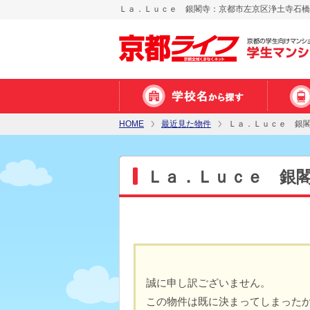
Ｌａ．Ｌｕｃｅ 銀閣寺：京都市左京区浄土寺石橋町
HOME
最近見た物件
Ｌａ．Ｌｕｃｅ 銀
Ｌａ．Ｌｕｃｅ 銀
誠に申し訳ございません。
この物件は既に決まってしまった