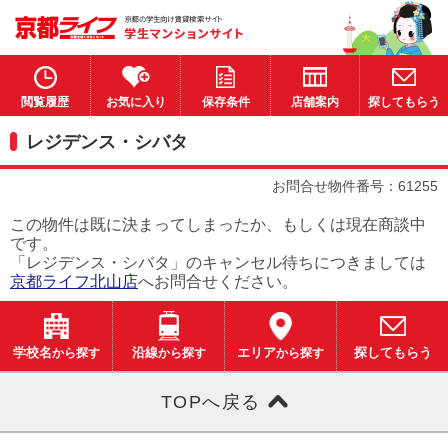
閲覧履歴
お気に入り
保存条件
店舗案内
探してもらう
レジデンス・シバタ
お問合せ物件番号：61255
この物件は既に決まってしまったか、もしくは現在商談中
です。
「レジデンス・シバタ」のキャンセル待ちにつきましては
京都ライフ北山店
へお問合せください。
学校名
から探す
沿線
から探す
エリア
から探す
探してもらう
TOPへ戻る