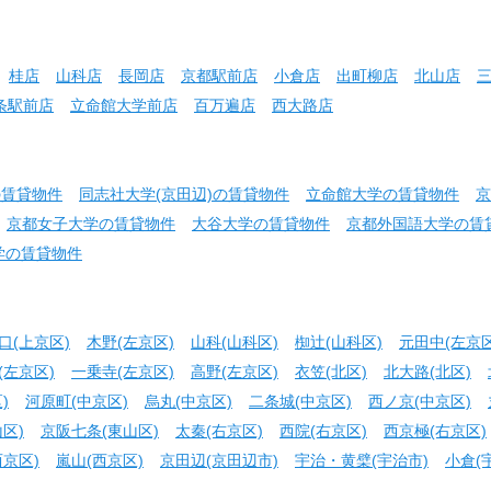
桂店
山科店
長岡店
京都駅前店
小倉店
出町柳店
北山店
条駅前店
立命館大学前店
百万遍店
西大路店
の賃貸物件
同志社大学(京田辺)の賃貸物件
立命館大学の賃貸物件
京
京都女子大学の賃貸物件
大谷大学の賃貸物件
京都外国語大学の賃
学の賃貸物件
口(上京区)
木野(左京区)
山科(山科区)
椥辻(山科区)
元田中(左京区
(左京区)
一乗寺(左京区)
高野(左京区)
衣笠(北区)
北大路(北区)
)
河原町(中京区)
烏丸(中京区)
二条城(中京区)
西ノ京(中京区)
区)
京阪七条(東山区)
太秦(右京区)
西院(右京区)
西京極(右京区)
京区)
嵐山(西京区)
京田辺(京田辺市)
宇治・黄檗(宇治市)
小倉(