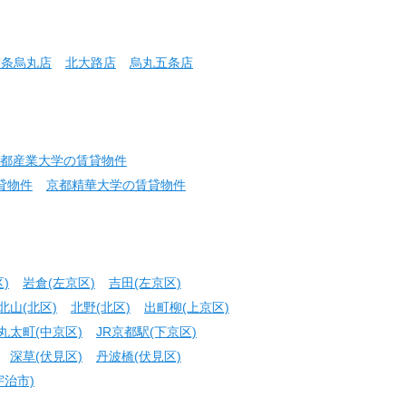
三条烏丸店
北大路店
烏丸五条店
都産業大学の賃貸物件
貸物件
京都精華大学の賃貸物件
)
岩倉(左京区)
吉田(左京区)
北山(北区)
北野(北区)
出町柳(上京区)
丸太町(中京区)
JR京都駅(下京区)
深草(伏見区)
丹波橋(伏見区)
宇治市)