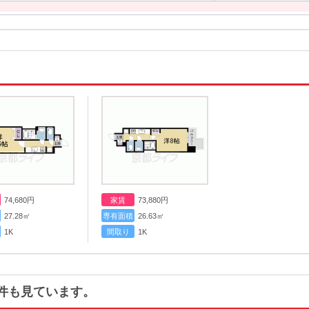
74,680
円
家賃
73,880
円
27.28㎡
専有面積
26.63㎡
1K
間取り
1K
件も見ています。