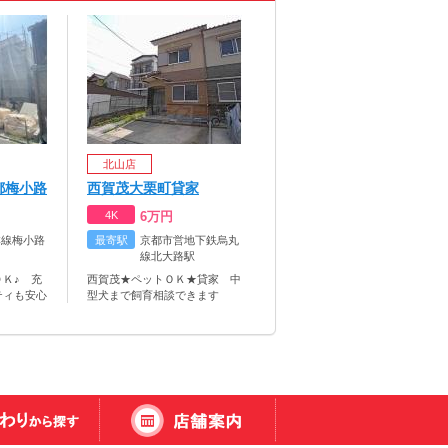
北山店
都梅小路
西賀茂大栗町貸家
4K
6
万円
本線梅小路
最寄駅
京都市営地下鉄烏丸
線北大路駅
Ｋ♪ 充
西賀茂★ペットＯＫ★貸家 中
ティも安心
型犬まで飼育相談できます