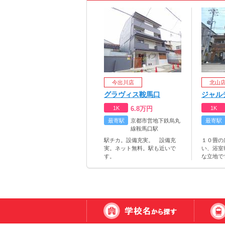
今出川店
北山
グラヴィス鞍馬口
ジャル
1K
6.8
万円
1K
最寄駅
京都市営地下鉄烏丸
最寄駅
線鞍馬口駅
駅チカ。設備充実。 設備充
１０畳の
実。ネット無料。駅も近いで
い、浴室
す。
な立地で