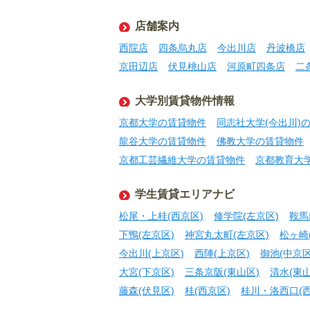
店舗案内
西院店
四条烏丸店
今出川店
丹波橋店
京田辺店
伏見桃山店
河原町四条店
二
大学別賃貸物件情報
京都大学の賃貸物件
同志社大学(今出川)
龍谷大学の賃貸物件
佛教大学の賃貸物件
京都工芸繊維大学の賃貸物件
京都教育大
学生賃貸エリアナビ
松尾・上桂(西京区)
修学院(左京区)
鞍馬
下鴨(左京区)
神宮丸太町(左京区)
松ヶ崎
今出川(上京区)
西陣(上京区)
御池(中京区
大宮(下京区)
三条京阪(東山区)
清水(東山
藤森(伏見区)
桂(西京区)
桂川・洛西口(西