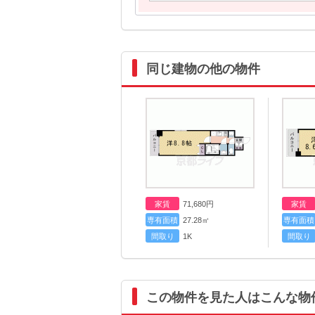
同じ建物の他の物件
家賃
71,680
円
家賃
専有面積
27.28㎡
専有面積
間取り
1K
間取り
この物件を見た人はこんな物