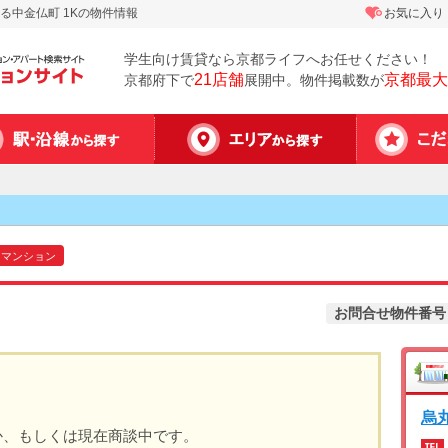
中金仏町 1Kの物件情報
お気に入り
学生向け賃貸なら京都ライフへお任せください！
21店舗
京都最大
京都府下で
展開中。物件掲載数が
マンション
お問合せ物件番号
烏
か、もしくは現在商談中です。