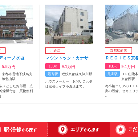
店
小倉店
京都駅前店
ディーノ水垣
マウントック・カナサ
ＲＥＧＩＥＳ京
5.5
万円
1LDK
9.1
万円
1LDK
9.1
万円
京都市営地下鉄烏丸
最寄駅
近鉄京都線久津川駅
最寄駅
ＪＲ山陰
線北山駅
京都西駅
ハウスメーカー お問い合わせ
広々としたお部屋 広
梅小路エリアの１ＬＤ
は京都ライフ小倉店まで。
乾燥機付き、買物便利
実の設備。セキュリ
す。
♪