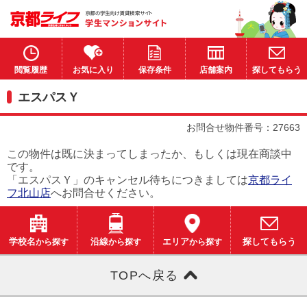
閲覧履歴
お気に入り
保存条件
店舗案内
探してもらう
エスパスＹ
お問合せ物件番号：27663
この物件は既に決まってしまったか、もしくは現在商談中
です。
「エスパスＹ」のキャンセル待ちにつきましては
京都ライ
フ北山店
へお問合せください。
学校名
から探す
沿線
から探す
エリア
から探す
探してもらう
TOPへ戻る