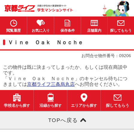
閲覧履歴
お気に入り
保存条件
店舗案内
探してもらう
Ｖｉｎｅ Ｏａｋ Ｎｏｃｈｅ
お問合せ物件番号：09206
この物件は既に決まってしまったか、もしくは現在商談中
です。
「Ｖｉｎｅ Ｏａｋ Ｎｏｃｈｅ」のキャンセル待ちにつ
きましては
京都ライフ三条烏丸店
へお問合せください。
学校名
から探す
沿線
から探す
エリア
から探す
探してもらう
TOPへ戻る