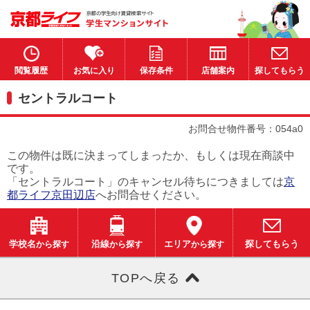
閲覧履歴
お気に入り
保存条件
店舗案内
探してもらう
セントラルコート
お問合せ物件番号：054a0
この物件は既に決まってしまったか、もしくは現在商談中
です。
「セントラルコート」のキャンセル待ちにつきましては
京
都ライフ京田辺店
へお問合せください。
学校名
から探す
沿線
から探す
エリア
から探す
探してもらう
TOPへ戻る