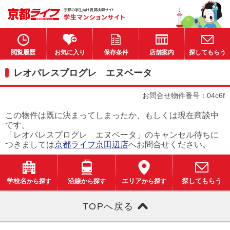
閲覧履歴
お気に入り
保存条件
店舗案内
探してもらう
レオパレスプログレ エヌベータ
お問合せ物件番号：04c6f
この物件は既に決まってしまったか、もしくは現在商談中
です。
「レオパレスプログレ エヌベータ」のキャンセル待ちに
つきましては
京都ライフ京田辺店
へお問合せください。
学校名
から探す
沿線
から探す
エリア
から探す
探してもらう
TOPへ戻る