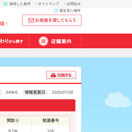
保存した条件
サイトマップ
お問合せ
最近見た物件
級
！
049b5
情報更新日
2026/07/28
間取り
部屋番号
3LDK
105