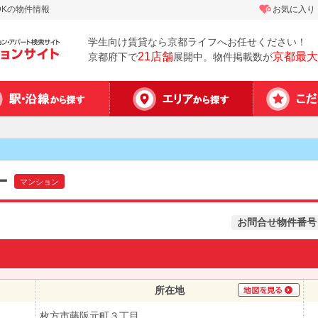
DKの物件情報
お気に入り
学生向け賃貸なら京都ライフへお任せください！
21店舗
京都最大
京都府下で
展開中。物件掲載数が
ー
マンション
お問合せ物件番号
所在地
枚方市藤阪元町３丁目