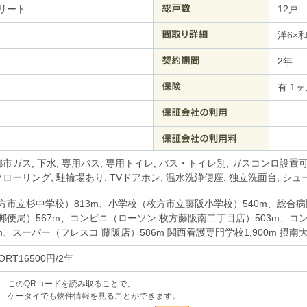
リート
12戸
洋6×和
2年
有 1ヶ
都市ガス, 下水, 専用バス, 専用トイレ, バス・トイレ別, ガスコンロ設置可,
フローリング, 駐輪場あり, TVドアホン, 温水洗浄便座, 独立洗面台, シ
方市立杉中学校）813m、小学校（枚方市立藤阪小学校）540m、総合病
郵便局）567m、コンビニ（ローソン 枚方藤阪南二丁目店）503m、コ
m、スーパー（フレスコ 藤阪店）586m 関西看護専門学校1,900m 摂南大
PORT16500円/2年
このQRコードを読み取ることで、
ケータイでも物件情報を見ることができます。