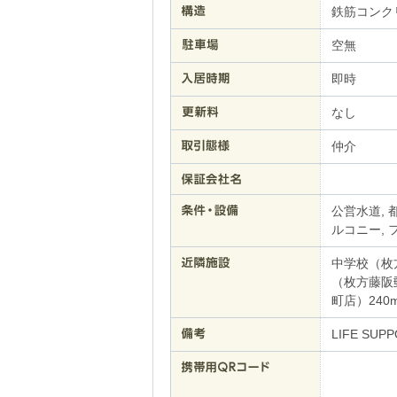
鉄筋コンク
空無
即時
なし
仲介
公営水道, 
ルコニー, 
中学校（枚
（枚方藤阪
町店）240
LIFE SUP