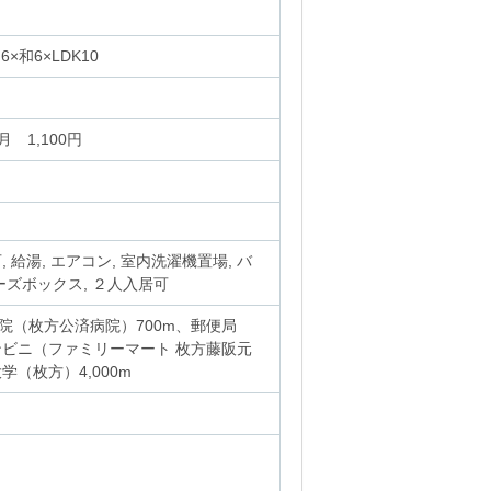
6×和6×LDK10
月 1,100円
 給湯, エアコン, 室内洗濯機置場, バ
ューズボックス, ２人入居可
院（枚方公済病院）700m、郵便局
ンビニ（ファミリーマート 枚方藤阪元
学（枚方）4,000m