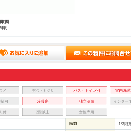
間取図
間取
スメ
敷金・礼金0
バス・トイレ別
室内洗濯
駐輪可
冷暖房
独立洗面
インター
人付
2階以上
女性専用
1/3階