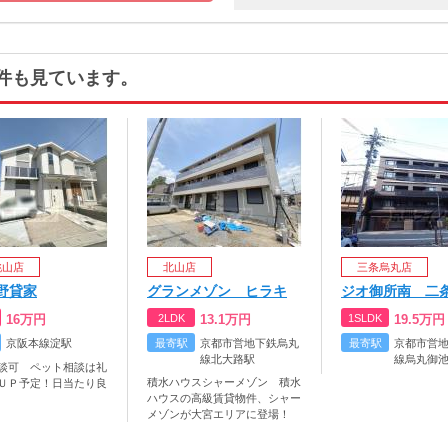
件も見ています。
桃山店
北山店
三条烏丸店
野貸家
グランメゾン ヒラキ
ジオ御所南 二
16
万円
2LDK
13.1
万円
1SLDK
19.5
万円
京阪本線淀駅
最寄駅
京都市営地下鉄烏丸
最寄駅
京都市営
線北大路駅
線烏丸御
談可 ペット相談は礼
積水ハウスシャーメゾン 積水
ＵＰ予定！日当たり良
ハウスの高級賃貸物件、シャー
メゾンが大宮エリアに登場！