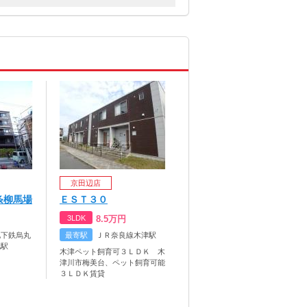
京田辺店
条柳馬場
ＥＳＴ３０
3LDK
8.5
万円
地下鉄烏丸
最寄駅
ＪＲ奈良線木津駅
池駅
木津ペット飼育可３ＬＤＫ 木
津川市梅美台、ペット飼育可能
３ＬＤＫ賃貸