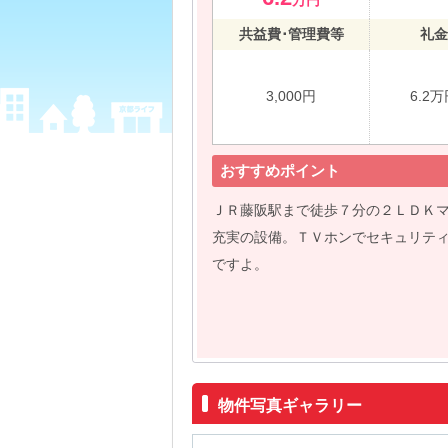
万円
共益費･管理費等
礼金
3,000円
6.2
おすすめポイント
ＪＲ藤阪駅まで徒歩７分の２ＬＤＫ
充実の設備。ＴＶホンでセキュリテ
ですよ。
物件写真ギャラリー