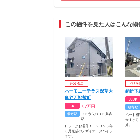
この物件を見た人はこんな物
丹波橋店
伏見
ハーモニーテラス深草大
納所下
亀谷万帖敷町
3LDK
2K
7.7
万円
最寄駅
最寄駅
ＪＲ奈良線ＪＲ藤森
ペット相
駅
金１ヶ月
好。
ロフトがお洒落！ ２０２６年
６月完成のデザイナーズハイツ
です。