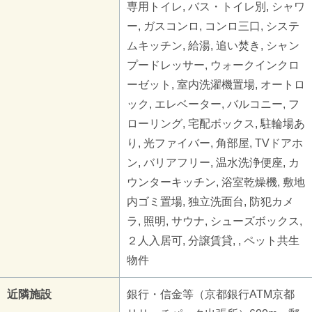
専用トイレ, バス・トイレ別, シャワ
ー, ガスコンロ, コンロ三口, システ
ムキッチン, 給湯, 追い焚き, シャン
プードレッサー, ウォークインクロ
ーゼット, 室内洗濯機置場, オートロ
ック, エレベーター, バルコニー, フ
ローリング, 宅配ボックス, 駐輪場あ
り, 光ファイバー, 角部屋, TVドアホ
ン, バリアフリー, 温水洗浄便座, カ
ウンターキッチン, 浴室乾燥機, 敷地
内ゴミ置場, 独立洗面台, 防犯カメ
ラ, 照明, サウナ, シューズボックス,
２人入居可, 分譲賃貸, , ペット共生
物件
近隣施設
銀行・信金等（京都銀行ATM京都