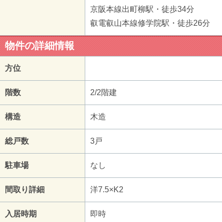
京阪本線出町柳駅・徒歩34分
叡電叡山本線修学院駅・徒歩26分
物件の詳細情報
方位
階数
2/2階建
構造
木造
総戸数
3戸
駐車場
なし
間取り詳細
洋7.5×K2
入居時期
即時