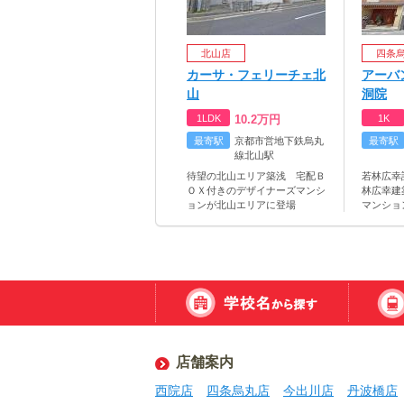
北山店
四条
カーサ・フェリーチェ北
アーバ
山
洞院
1LDK
10.2
万円
1K
最寄駅
京都市営地下鉄烏丸
最寄駅
線北山駅
待望の北山エリア築浅 宅配Ｂ
若林広幸
ＯＸ付きのデザイナーズマンシ
林広幸建
ョンが北山エリアに登場
マンショ
店舗案内
西院店
四条烏丸店
今出川店
丹波橋店