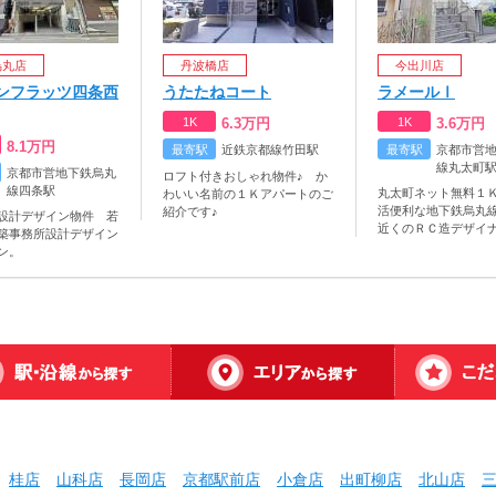
烏丸店
丹波橋店
今出川店
ンフラッツ四条西
うたたねコート
ラメールⅠ
1K
6.3
万円
1K
3.6
万円
8.1
万円
最寄駅
近鉄京都線竹田駅
最寄駅
京都市営
線丸太町
京都市営地下鉄烏丸
ロフト付きおしゃれ物件♪ か
線四条駅
丸太町ネット無料１
わいい名前の１Ｋアパートのご
活便利な地下鉄烏丸
紹介です♪
設計デザイン物件 若
近くのＲＣ造デザイ
築事務所設計デザイン
ン。
桂店
山科店
長岡店
京都駅前店
小倉店
出町柳店
北山店