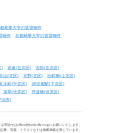
都産業大学の賃貸物件
貸物件
京都精華大学の賃貸物件
)
岩倉(左京区)
吉田(左京区)
北山(北区)
北野(北区)
出町柳(上京区)
丸太町(中京区)
JR京都駅(下京区)
深草(伏見区)
丹波橋(伏見区)
宇治市)
はoffice@kyoto-life.co.jpへお願いいたします。
の記事、写真、イラストなどは無断掲載を禁じています。