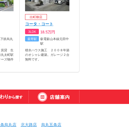
出町柳店
コータ・コート
3LDK
18.5
万円
地下鉄烏丸
最寄駅
叡電叡山本線元田中
駅
駅
Ｋ賃貸 生
積水ハウス施工 ２００８年築
線丸太町駅
のオシャレ建築。ガレージ２台
ナーズ物件
無料です。
三条烏丸店
北大路店
烏丸五条店