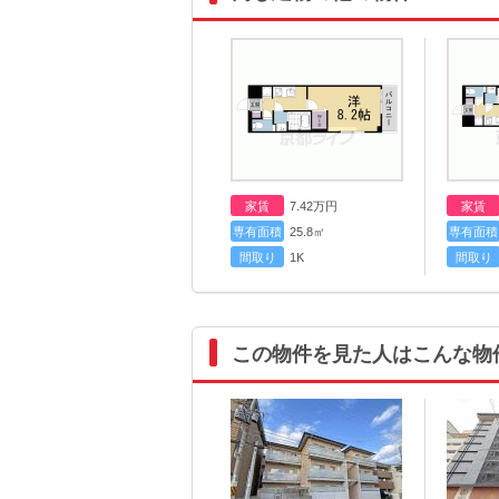
家賃
7.42
万円
家賃
専有面積
25.8㎡
専有面積
間取り
1K
間取り
この物件を見た人はこんな物