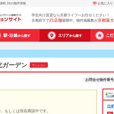
町 1Kの物件情報
お気に入り
学生向け賃貸なら京都ライフへお任せください！
21店舗
京都最大
京都府下で
展開中。物件掲載数が
北ガーデン
マンション
お問合せ物件番号
出
か、もしくは現在商談中です。