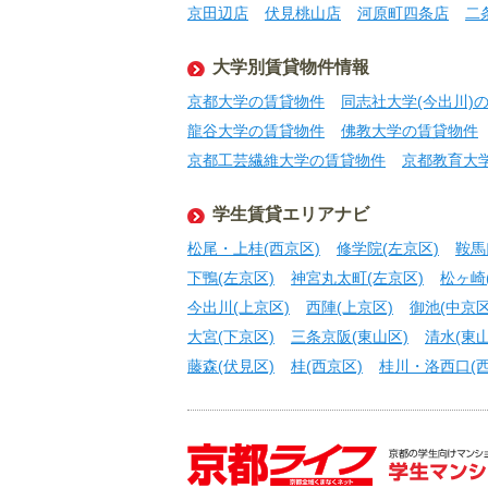
京田辺店
伏見桃山店
河原町四条店
二
大学別賃貸物件情報
京都大学の賃貸物件
同志社大学(今出川)
龍谷大学の賃貸物件
佛教大学の賃貸物件
京都工芸繊維大学の賃貸物件
京都教育大
学生賃貸エリアナビ
松尾・上桂(西京区)
修学院(左京区)
鞍馬
下鴨(左京区)
神宮丸太町(左京区)
松ヶ崎
今出川(上京区)
西陣(上京区)
御池(中京区
大宮(下京区)
三条京阪(東山区)
清水(東山
藤森(伏見区)
桂(西京区)
桂川・洛西口(西