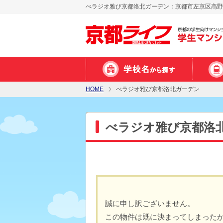
べラジオ雅び京都洛北ガーデン：京都市左京区高野泉
HOME
べラジオ雅び京都洛北ガーデン
べラジオ雅び京都洛
誠に申し訳ございません。
この物件は既に決まってしまった