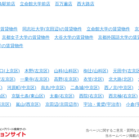
条駅前店
立命館大学前店
百万遍店
西大路店
の賃貸物件
同志社大学(京田辺)の賃貸物件
立命館大学の賃貸物件
京
京都女子大学の賃貸物件
大谷大学の賃貸物件
京都外国語大学の賃
学の賃貸物件
口(上京区)
木野(左京区)
山科(山科区)
椥辻(山科区)
元田中(左京区
(左京区)
一乗寺(左京区)
高野(左京区)
衣笠(北区)
北大路(北区)
)
河原町(中京区)
烏丸(中京区)
二条城(中京区)
西ノ京(中京区)
区)
京阪七条(東山区)
太秦(右京区)
西院(右京区)
西京極(右京区)
京区)
嵐山(西京区)
京田辺(京田辺市)
宇治・黄檗(宇治市)
小倉(
当ページに関するご意見・質問などお問合せ
当ホームページ掲載