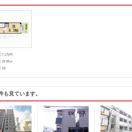
7.1
万円
25.95㎡
1K
件も見ています。