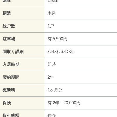
階数
1階建
構造
木造
総戸数
1戸
駐車場
有 5,500円
間取り詳細
和4×和6×DK6
入居時期
即時
契約期間
2年
更新料
1ヶ月分
保険
有 2年 20,000円
取引態様
仲介