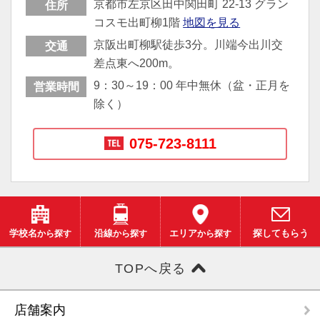
京都市左京区田中関田町 22-13 グラン
住所
コスモ出町柳1階
地図を見る
京阪出町柳駅徒歩3分。川端今出川交
交通
差点東へ200m。
9：30～19：00 年中無休（盆・正月を
営業時間
除く）
075-723-8111
学校名
から探す
沿線
から探す
エリア
から探す
探してもらう
TOPへ戻る
店舗案内