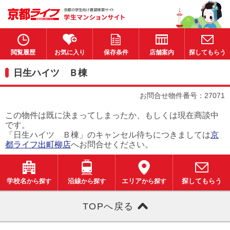
閲覧履歴
お気に入り
保存条件
店舗案内
探してもらう
日生ハイツ Ｂ棟
お問合せ物件番号：27071
この物件は既に決まってしまったか、もしくは現在商談中
です。
「日生ハイツ Ｂ棟」のキャンセル待ちにつきましては
京
都ライフ出町柳店
へお問合せください。
学校名
から探す
沿線
から探す
エリア
から探す
探してもらう
TOPへ戻る