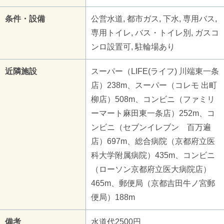
条件・設備
公営水道, 都市ガス, 下水, 専用バス,
専用トイレ, バス・トイレ別, ガスコ
ンロ設置可, 駐輪場あり
近隣施設
スーパー（LIFE(ライフ) 川端東一条
店）238m、スーパー（コレモ 出町
柳店）508m、コンビニ（ファミリ
ーマート麻田東一条店）252m、コ
ンビニ（セブンイレブン 百万遍
店）697m、総合病院（京都府立医
科大学附属病院）435m、コンビニ
（ローソン京都府立医大病院店）
465m、郵便局（京都吉田牛ノ宮郵
便局）188m
備考
水道代2500円