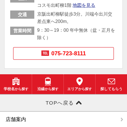
コスモ出町柳1階
地図を見る
京阪出町柳駅徒歩3分。川端今出川交
交通
差点東へ200m。
9：30～19：00 年中無休（盆・正月を
営業時間
除く）
075-723-8111
学校名
から探す
沿線
から探す
エリア
から探す
探してもらう
TOPへ戻る
店舗案内