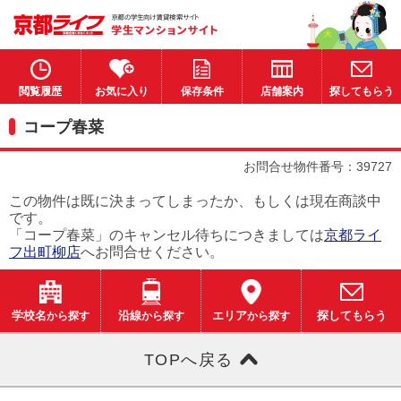
閲覧履歴
お気に入り
保存条件
店舗案内
探してもらう
コープ春菜
お問合せ物件番号：39727
この物件は既に決まってしまったか、もしくは現在商談中
です。
「コープ春菜」のキャンセル待ちにつきましては
京都ライ
フ出町柳店
へお問合せください。
学校名
から探す
沿線
から探す
エリア
から探す
探してもらう
TOPへ戻る