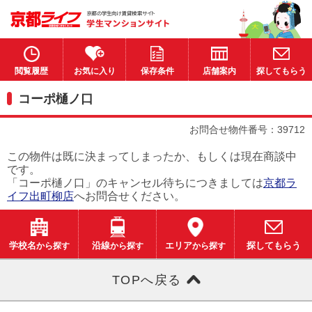
閲覧履歴
お気に入り
保存条件
店舗案内
探してもらう
コーポ樋ノ口
お問合せ物件番号：39712
この物件は既に決まってしまったか、もしくは現在商談中
です。
「コーポ樋ノ口」のキャンセル待ちにつきましては
京都ラ
イフ出町柳店
へお問合せください。
学校名
から探す
沿線
から探す
エリア
から探す
探してもらう
TOPへ戻る