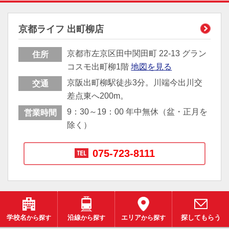
京都ライフ 出町柳店
京都市左京区田中関田町 22-13 グラン
住所
コスモ出町柳1階
地図を見る
京阪出町柳駅徒歩3分。川端今出川交
交通
差点東へ200m。
9：30～19：00 年中無休（盆・正月を
営業時間
除く）
075-723-8111
学校名
から探す
沿線
から探す
エリア
から探す
探してもらう