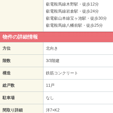
叡電鞍馬線木野駅・徒歩12分
叡電鞍馬線岩倉駅・徒歩24分
叡電叡山本線宝ヶ池駅・徒歩30分
叡電鞍馬線八幡前駅・徒歩25分
物件の詳細情報
方位
北向き
階数
3/3階建
構造
鉄筋コンクリート
総戸数
11戸
駐車場
なし
間取り詳細
洋7×K2