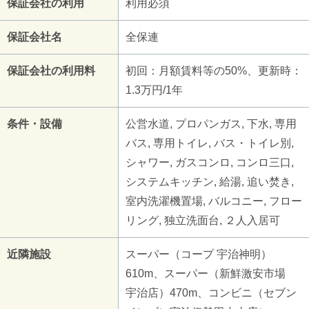
保証会社の利用
利用必須
保証会社名
全保連
保証会社の利用料
初回：月額賃料等の50%、更新時：
1.3万円/1年
条件・設備
公営水道, プロパンガス, 下水, 専用
バス, 専用トイレ, バス・トイレ別,
シャワー, ガスコンロ, コンロ三口,
システムキッチン, 給湯, 追い焚き,
室内洗濯機置場, バルコニー, フロー
リング, 独立洗面台, ２人入居可
近隣施設
スーパー（コープ 宇治神明）
610m、スーパー（新鮮激安市場
宇治店）470m、コンビニ（セブン