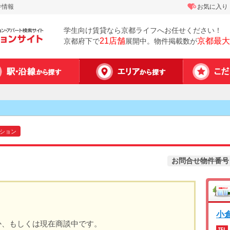
件情報
お気に入り
学生向け賃貸なら京都ライフへお任せください！
21店舗
京都最大
京都府下で
展開中。物件掲載数が
ション
お問合せ物件番号
小
か、もしくは現在商談中です。