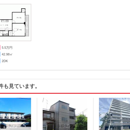
5.5
万円
42.98㎡
2DK
件も見ています。