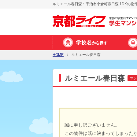
ルミエール春日森：宇治市小倉町春日森 1DKの物
HOME
ルミエール春日森
ルミエール春日森
マン
誠に申し訳ございません。
この物件は既に決まってしまった