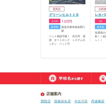
長岡店
出町
グリーンヒルトミタ
レオパ
2LDK
7.2
万円
1K
最寄駅
阪急京都本線洛西口
最寄駅
駅
良環境の
ペット相談可能！ 向日市 賃
料！！初
貸 オートロック システムキ
へ！！
ッチン ペット可
店舗案内
西院店
四条烏丸店
今出川店
丹波橋店