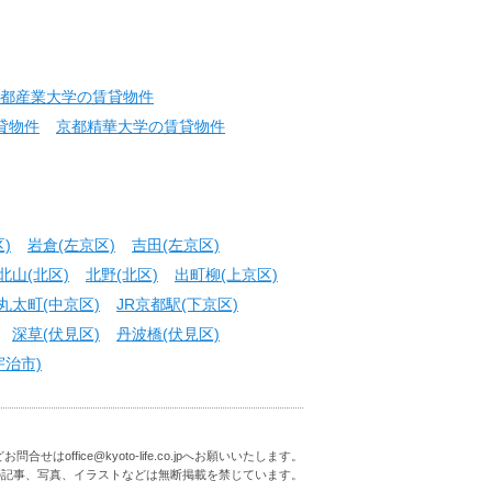
都産業大学の賃貸物件
貸物件
京都精華大学の賃貸物件
)
岩倉(左京区)
吉田(左京区)
北山(北区)
北野(北区)
出町柳(上京区)
丸太町(中京区)
JR京都駅(下京区)
深草(伏見区)
丹波橋(伏見区)
宇治市)
はoffice@kyoto-life.co.jpへお願いいたします。
の記事、写真、イラストなどは無断掲載を禁じています。