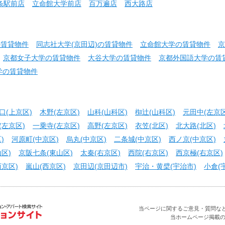
条駅前店
立命館大学前店
百万遍店
西大路店
の賃貸物件
同志社大学(京田辺)の賃貸物件
立命館大学の賃貸物件
京
京都女子大学の賃貸物件
大谷大学の賃貸物件
京都外国語大学の賃
学の賃貸物件
口(上京区)
木野(左京区)
山科(山科区)
椥辻(山科区)
元田中(左京区
(左京区)
一乗寺(左京区)
高野(左京区)
衣笠(北区)
北大路(北区)
)
河原町(中京区)
烏丸(中京区)
二条城(中京区)
西ノ京(中京区)
区)
京阪七条(東山区)
太秦(右京区)
西院(右京区)
西京極(右京区)
京区)
嵐山(西京区)
京田辺(京田辺市)
宇治・黄檗(宇治市)
小倉(
当ページに関するご意見・質問などお問合せ
当ホームページ掲載