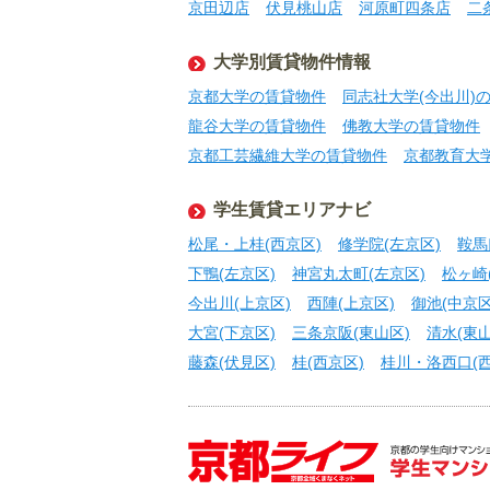
京田辺店
伏見桃山店
河原町四条店
二
大学別賃貸物件情報
京都大学の賃貸物件
同志社大学(今出川)
龍谷大学の賃貸物件
佛教大学の賃貸物件
京都工芸繊維大学の賃貸物件
京都教育大
学生賃貸エリアナビ
松尾・上桂(西京区)
修学院(左京区)
鞍馬
下鴨(左京区)
神宮丸太町(左京区)
松ヶ崎
今出川(上京区)
西陣(上京区)
御池(中京区
大宮(下京区)
三条京阪(東山区)
清水(東山
藤森(伏見区)
桂(西京区)
桂川・洛西口(西