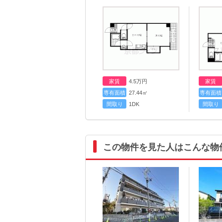
家賃
4.5
万円
家賃
専有面積
27.44㎡
専有面積
間取り
1DK
間取り
この物件を見た人はこんな物