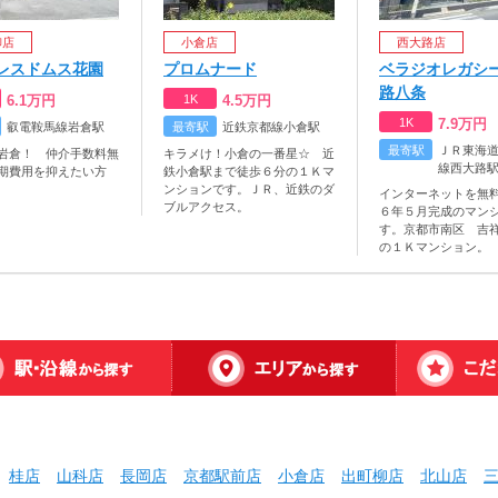
柳店
小倉店
西大路店
レスドムス花園
プロムナード
ベラジオレガシ
路八条
6.1
万円
1K
4.5
万円
1K
7.9
万円
叡電鞍馬線岩倉駅
最寄駅
近鉄京都線小倉駅
最寄駅
ＪＲ東海
岩倉！ 仲介手数料無
キラメけ！小倉の一番星☆ 近
線西大路
期費用を抑えたい方
鉄小倉駅まで徒歩６分の１Ｋマ
ンションです。ＪＲ、近鉄のダ
インターネットを無
ブルアクセス。
６年５月完成のマン
す。京都市南区 吉
の１Ｋマンション。
桂店
山科店
長岡店
京都駅前店
小倉店
出町柳店
北山店