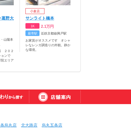
小倉店
ー葛野大
サンライト橋本
1K
2.1
万円
最寄駅
近鉄京都線興戸駅
道・山陽本
お家賃がオススメです オシャ
駅
レなレンガ調造りの外観。静か
な環境。
料 ２０２
ションで
祥院エリア
三条烏丸店
北大路店
烏丸五条店