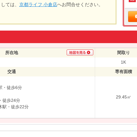
ましては、
京都ライフ 小倉店
へお問合せください。
所在地
間取り
1K
交通
専有面積
駅・徒歩6分
29.45㎡
徒歩24分
駅・徒歩22分