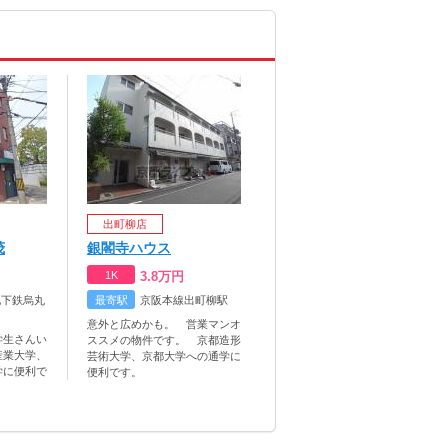
出町柳店
茂
銀閣寺ハウス
1K
3.8
万円
地下鉄烏丸
最寄駅
京阪本線出町柳駅
意外と広めかも。 営業マンオ
学生さんい
ススメの物件です。 京都造形
産業大学、
芸術大学、京都大学への通学に
学に便利で
便利です。