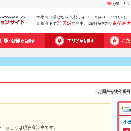
お気に入り
学生向け賃貸なら京都ライフへお任せください！
21店舗
京都最大
京都府下で
展開中。物件掲載数が
お問合せ物件番号
小
か、もしくは現在商談中です。