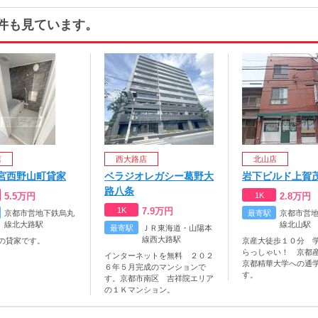
件も見ています。
店
西大路店
北山店
宮西野山町貸家
ベラジオレガシー葛野大
岩下ビルド上賀
路八条
5.5
万円
1K
2.8
万円
1K
7.9
万円
京都市営地下鉄烏丸
最寄駅
京都市営
線北大路駅
線北山駅
最寄駅
ＪＲ東海道・山陽本
線西大路駅
の貸家です。
京産大徒歩１０分 
らっしゃい！ 京都
インターネットを無料 ２０２
京都精華大学への通
６年５月完成のマンションで
す。
す。京都市南区 吉祥院エリア
の１Ｋマンション。