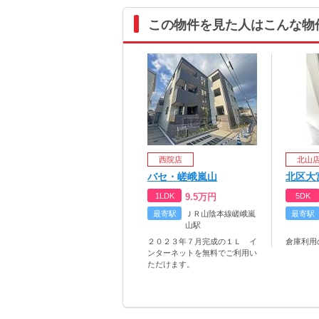
この物件を見た人はこんな物
西院店
北山
バセ・嵯峨嵐山
北区大
1LDK
9.5
万円
5DK
最寄駅
ＪＲ山陰本線嵯峨嵐
最寄駅
山駅
２０２３年７月完成の１Ｌ イ
倉庫利用
ンターネットを無料でご利用い
ただけます。