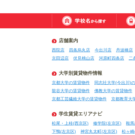
店舗案内
西院店
四条烏丸店
今出川店
丹波橋店
京田辺店
伏見桃山店
河原町四条店
二
大学別賃貸物件情報
京都大学の賃貸物件
同志社大学(今出川)
龍谷大学の賃貸物件
佛教大学の賃貸物件
京都工芸繊維大学の賃貸物件
京都教育大
学生賃貸エリアナビ
松尾・上桂(西京区)
修学院(左京区)
鞍馬
下鴨(左京区)
神宮丸太町(左京区)
松ヶ崎