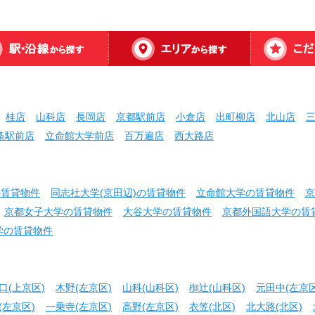
桂店
山科店
長岡店
京都駅前店
小倉店
出町柳店
北山店
条駅前店
立命館大学前店
百万遍店
西大路店
の賃貸物件
同志社大学(京田辺)の賃貸物件
立命館大学の賃貸物件
京
京都女子大学の賃貸物件
大谷大学の賃貸物件
京都外国語大学の賃
学の賃貸物件
口(上京区)
木野(左京区)
山科(山科区)
椥辻(山科区)
元田中(左京区
(左京区)
一乗寺(左京区)
高野(左京区)
衣笠(北区)
北大路(北区)