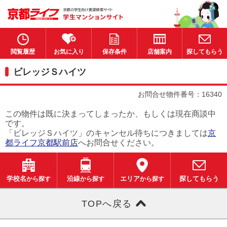
閲覧履歴
お気に入り
保存条件
店舗案内
探してもらう
ビレッジＳハイツ
お問合せ物件番号：16340
この物件は既に決まってしまったか、もしくは現在商談中
です。
「ビレッジＳハイツ」のキャンセル待ちにつきましては
京
都ライフ京都駅前店
へお問合せください。
学校名
から探す
沿線
から探す
エリア
から探す
探してもらう
TOPへ戻る